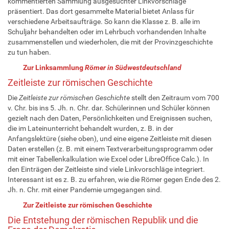
kommentierten Sammlung ausgesuchter Linkvorschläge
präsentiert. Das dort gesammelte Material bietet Anlass für
verschiedene Arbeitsaufträge. So kann die Klasse z. B. alle im
Schuljahr behandelten oder im Lehrbuch vorhandenden Inhalte
zusammenstellen und wiederholen, die mit der Provinzgeschichte
zu tun haben.
Zur Linksammlung
Römer in Südwestdeutschland
Zeitleiste zur römischen Geschichte
Die
Zeitleiste zur römischen Geschichte
stellt den Zeitraum vom 700
v. Chr. bis ins 5. Jh. n. Chr. dar. Schülerinnen und Schüler können
gezielt nach den Daten, Persönlichkeiten und Ereignissen suchen,
die im Lateinunterricht behandelt wurden, z. B. in der
Anfangslektüre (siehe oben), und eine eigene Zeitleiste mit diesen
Daten erstellen (z. B. mit einem Textverarbeitungsprogramm oder
mit einer Tabellenkalkulation wie Excel oder LibreOffice Calc.). In
den Einträgen der Zeitleiste sind viele Linkvorschläge integriert.
Interessant ist es z. B. zu erfahren, wie die Römer gegen Ende des 2.
Jh. n. Chr. mit einer Pandemie umgegangen sind.
Zur Zeitleiste zur römischen Geschichte
Die Entstehung der römischen Republik und die