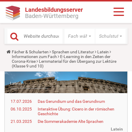
Landesbildungsserver
Baden-Württemberg
Fach wählen
Schulstufe wäh
Y
Fächer & Schularten
Sprachen und Literatur
Latein
o
Informationen zum Fach
E-Learning in den Zeiten der
u
Corona-Krise
Lernmaterial für den Übergang zur Lektüre
a
(Klasse 9 und 10)
r
e
h
e
r
e
:
17.07.2026
Das Gerundium und das Gerundivum
06.10.2025
Interaktive Übung: Cicero in der römischen
Geschichte
21.03.2025
Die Sommerakademie Alte Sprachen
Latein