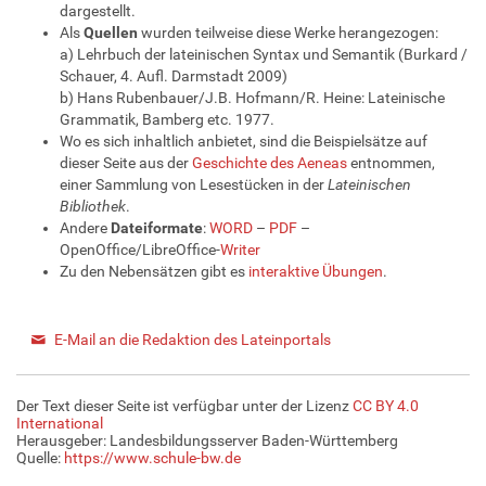
dargestellt.
Als
Quellen
wurden teilweise diese Werke herangezogen:
a) Lehrbuch der lateinischen Syntax und Semantik (Burkard /
Schauer, 4. Aufl. Darmstadt 2009)
b) Hans Rubenbauer/J.B. Hofmann/R. Heine: Lateinische
Grammatik, Bamberg etc. 1977.
Wo es sich inhaltlich anbietet, sind die Beispielsätze auf
dieser Seite aus der
Geschichte des Aeneas
entnommen,
einer Sammlung von Lesestücken in der
Lateinischen
Bibliothek
.
Andere
Dateiformate
:
WORD
–
PDF
–
OpenOffice/LibreOffice-
Writer
Zu den Nebensätzen gibt es
interaktive Übungen
.
E-Mail an die Redaktion des Lateinportals
Der Text dieser Seite ist verfügbar unter der Lizenz
CC BY 4.0
International
Herausgeber: Landesbildungsserver Baden-Württemberg
Quelle:
https://www.schule-bw.de