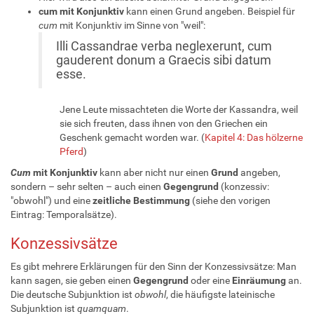
cum mit Konjunktiv
kann einen Grund angeben. Beispiel für
cum
mit Konjunktiv im Sinne von "weil":
Illi Cassandrae verba neglexerunt, cum
gauderent donum a Graecis sibi datum
esse.
Jene Leute missachteten die Worte der Kassandra, weil
sie sich freuten, dass ihnen von den Griechen ein
Geschenk gemacht worden war. (
Kapitel 4: Das hölzerne
Pferd
)
Cum
mit Konjunktiv
kann aber nicht nur einen
Grund
angeben,
sondern – sehr selten – auch einen
Gegengrund
(konzessiv:
"obwohl") und eine
zeitliche Bestimmung
(siehe den vorigen
Eintrag: Temporalsätze).
Konzessivsätze
Es gibt mehrere Erklärungen für den Sinn der Konzessivsätze: Man
kann sagen, sie geben einen
Gegengrund
oder eine
Einräumung
an.
Die deutsche Subjunktion ist
obwohl
, die häufigste lateinische
Subjunktion ist
quamquam
.