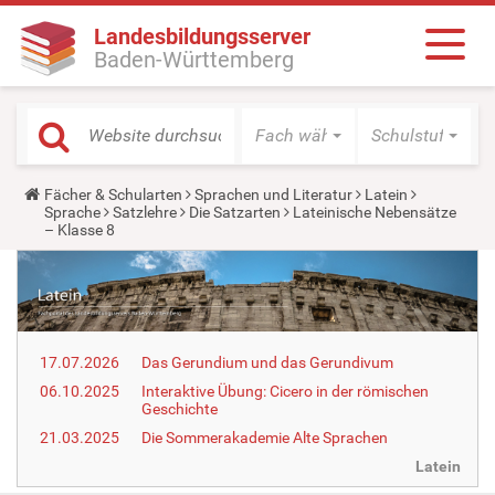
Landesbildungsserver
Baden-Württemberg
Fach wählen
Schulstufe wäh
Y
Fächer & Schularten
Sprachen und Literatur
Latein
o
Sprache
Satzlehre
Die Satzarten
Lateinische Nebensätze
u
– Klasse 8
a
r
e
h
e
r
e
17.07.2026
Das Gerundium und das Gerundivum
:
06.10.2025
Interaktive Übung: Cicero in der römischen
Geschichte
21.03.2025
Die Sommerakademie Alte Sprachen
Latein