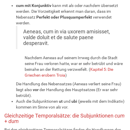
cum mit Konjunktiv
kann mit
als
oder
nachdem
übersetzt
werden. Die Vorzeitigkeit erkennt man daran, dass im
Nebensatz
Perfekt oder Plusquamperfekt
verwendet
werden.
Aeneas, cum in via uxorem amisisset,
valde doluit et de salute paene
desperavit.
Nachdem Aeneas auf seinem Irrweg durch die Stadt
seine Frau verloren hatte, war er sehr betrübt und wäre
beinahe an der Rettung verzweifelt. (
Kapitel 5: Die
Griechen erobern Troia
)
Die Handlung des Nebensatzes (Aeneas verliert seine Frau)
liegt also
vor
der Handlung des Hauptsatzes (Er war sehr
betrübt).
Auch die Subjunktionen
ut
und
ubi
(jeweils mit dem Indikativ)
kommen im Sinne von
als
vor.
Gleichzeitige Temporalsätze: die Subjunktionen
cum
+
dum
Bei den gleichzeitigen Temporalsätzen finden die Handlungen des