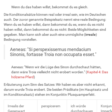
Wenn du das haben willst, bekommst du es gleich.
Die Konditionalsätze können real oder irreal sein, wie im Deutschen
auch. Der zuvor genannte Beispielsatz nennt eine reale Bedingung:
Wenn du es haben willst, dann bekommst du es, wenn du es nicht
haben willst, dann bekommst du es nicht: Beide Möglichkeiten sind
gegeben. Man kann sich aber auch eine unmögliche (
irreale
)
Bedingung vorstellen.
Aeneas: "Si perspexissemus mendacium
Sinonis, fortasse Troia non occupata esset."
Aeneas: "Wenn wir die Lüge des Sinon durchschaut hätten,
dann wäre Troia vielleicht nicht erobert worden." (
Kapitel 4: Das
hölzerne Pferd
)
Erläuterung zum Sinn des Satzes: Wir haben es aber nicht erkannt,
darum wurde Troia erobert. Die beiden Prädikate (im Hauptsatz und
im Konditionalsatz) stehen im Konjunktiv Plusquamperfekt.
Irrealis der
perspicerem
ich würde
Konjun
Gegenwart
durchschauen
Imperf