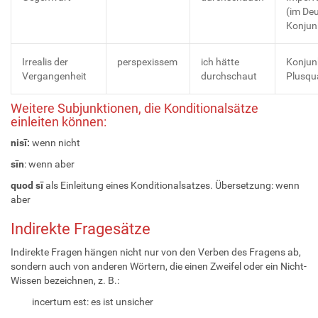
(im De
Konjunk
Irrealis der
perspexissem
ich hätte
Konjun
Vergangenheit
durchschaut
Plusqu
Weitere Subjunktionen, die Konditionalsätze
einleiten können:
nisī:
wenn nicht
sīn
: wenn aber
quod sī
als Einleitung eines Konditionalsatzes. Übersetzung: wenn
aber
Indirekte Fragesätze
Indirekte Fragen hängen nicht nur von den Verben des Fragens ab,
sondern auch von anderen Wörtern, die einen Zweifel oder ein Nicht-
Wissen bezeichnen, z. B.:
incertum est: es ist unsicher