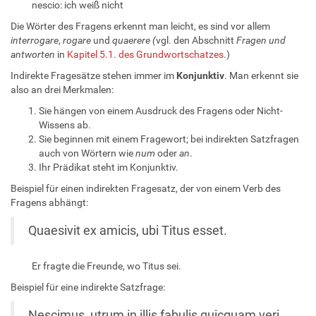
nescio: ich weiß nicht
Die Wörter des Fragens erkennt man leicht, es sind vor allem
interrogare
,
rogare
und
quaerere (
vgl. den Abschnitt
Fragen und
antworten
in
Kapitel 5.1. des Grundwortschatzes
.)
Indirekte Fragesätze stehen immer im
Konjunktiv
. Man erkennt sie
also an drei Merkmalen:
Sie hängen von einem Ausdruck des Fragens oder Nicht-
Wissens ab.
Sie beginnen mit einem Fragewort; bei indirekten Satzfragen
auch von Wörtern wie
num
oder
an
.
Ihr Prädikat steht im Konjunktiv.
Beispiel für einen indirekten Fragesatz, der von einem Verb des
Fragens abhängt:
Quaesivit ex amicis, ubi Titus esset.
Er fragte die Freunde, wo Titus sei.
Beispiel für eine indirekte Satzfrage:
Nescimus, utrum in illis fabulis quicquam veri