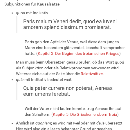
Subjunktionen für Kausalsätze:
quod
mit Indikativ.
Paris malum Veneri dedit, quod ea iuveni
amorem splendidissimum promiserat.
Paris gab den Apfel der Venus, weil diese dem jungen
Mann eine besonders glänzende Liebschaft versprochen
hatte. (
Kapitel 3: Der Beginn des troianischen Krieges
)
Man muss beim Übersetzen genau prüfen, ob das Wort
quod
als Subjunktion oder als Relativpronomen verwendet wird.
Weiteres siehe auf der Seite über die
Relativsätze
.
quia
mit Indikativ bedeutet
weil
.
Quia pater currere non poterat, Aeneas
eum umeris ferebat.
Weil der Vater nicht laufen konnte, trug Aeneas ihn auf
den Schultern. (
Kapitel 5: Die Griechen erobern Troia
)
Ähnlich ist
quoniam
; es wird mit
weil
oder mit
da ja
übersetzt.
Hier wird also ein allseits bekannter Grund angegeben.