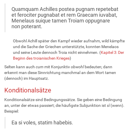
Quamquam Achilles postea pugnam repetebat
et ferociter pugnabat et rem Graecam iuvabat,
Menelaus suique tamen Troiam oppugnare
non poterant.
Obwohl Achill später den Kampf wieder aufnahm, wild kämpfte
und die Sache der Griechen unterstützte, konnten Menelaos
und seine Leute dennoch Troia nicht einnehmen. (
Kapitel 3: Der
Beginn des troianischen Krieges
)
Selten kann auch
cum
mit Konjunktiv
obwohl
bedeuten; dann
erkennt man diese Sinnrichtung manchmal an dem Wort
tamen
(dennoch) im Hauptsatz.
Konditionalsätze
Konditionalsätze sind Bedingungssätze. Sie geben eine Bedingung
an, unter der etwas passiert; die häufigste Subjunktion ist
sī
(wenn).
Beispiel:
Ea si voles, statim habebis.