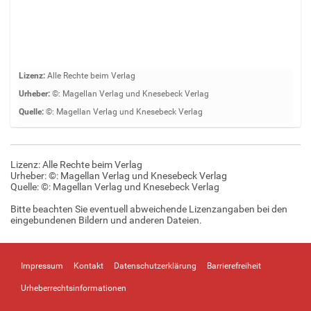
Z
Lizenz:
Alle Rechte beim Verlag
e
Urheber:
©: Magellan Verlag und Knesebeck Verlag
i
Quelle:
©: Magellan Verlag und Knesebeck Verlag
g
e
B
i
Lizenz: Alle Rechte beim Verlag
l
Urheber: ©: Magellan Verlag und Knesebeck Verlag
Quelle:
d
©: Magellan Verlag und Knesebeck Verlag
i
Bitte beachten Sie eventuell abweichende Lizenzangaben bei den
n
eingebundenen Bildern und anderen Dateien.
v
o
l
Impressum
Kontakt
Datenschutzerklärung
Barrierefreiheit
l
e
Urheberrechtsinformationen
r
G