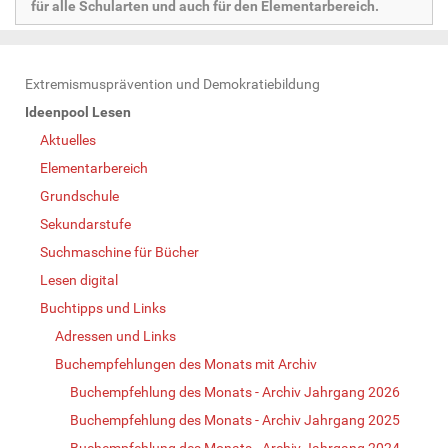
für alle Schularten und auch für den Elementarbereich.
N
Extremismusprävention und Demokratiebildung
a
Ideenpool Lesen
v
Aktuelles
i
Elementarbereich
g
Grundschule
a
Sekundarstufe
t
Suchmaschine für Bücher
i
Lesen digital
o
Buchtipps und Links
n
Adressen und Links
Buchempfehlungen des Monats mit Archiv
Buchempfehlung des Monats - Archiv Jahrgang 2026
Buchempfehlung des Monats - Archiv Jahrgang 2025
Buchempfehlung des Monats - Archiv Jahrgang 2024