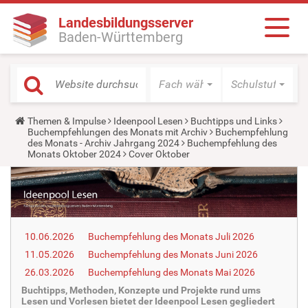
Landesbildungsserver
Baden-Württemberg
Fach wählen
Schulstufe wäh
Y
Themen & Impulse
Ideenpool Lesen
Buchtipps und Links
o
Buchempfehlungen des Monats mit Archiv
Buchempfehlung
u
des Monats - Archiv Jahrgang 2024
Buchempfehlung des
a
Monats Oktober 2024
Cover Oktober
r
e
h
e
r
e
:
10.06.2026
Buchempfehlung des Monats Juli 2026
11.05.2026
Buchempfehlung des Monats Juni 2026
26.03.2026
Buchempfehlung des Monats Mai 2026
Buchtipps, Methoden, Konzepte und Projekte rund ums
Lesen und Vorlesen bietet der Ideenpool Lesen gegliedert