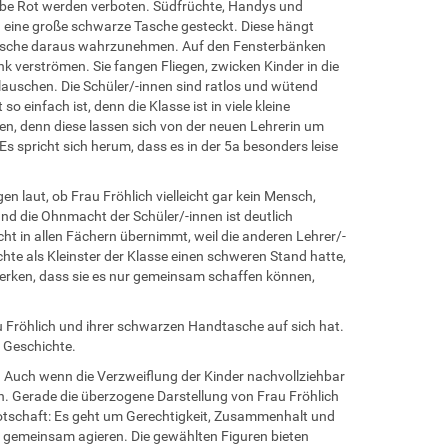
rbe Rot werden verboten. Südfrüchte, Handys und
 eine große schwarze Tasche gesteckt. Diese hängt
äusche daraus wahrzunehmen. Auf den Fensterbänken
nk verströmen. Sie fangen Fliegen, zwicken Kinder in die
elauschen. Die Schüler/-innen sind ratlos und wütend
 einfach ist, denn die Klasse ist in viele kleine
ten, denn diese lassen sich von der neuen Lehrerin um
s spricht sich herum, dass es in der 5a besonders leise
 laut, ob Frau Fröhlich vielleicht gar kein Mensch,
 und die Ohnmacht der Schüler/-innen ist deutlich
cht in allen Fächern übernimmt, weil die anderen Lehrer/-
te als Kleinster der Klasse einen schweren Stand hatte,
r merken, dass sie es nur gemeinsam schaffen können,
 Fröhlich und ihrer schwarzen Handtasche auf sich hat.
r Geschichte.
. Auch wenn die Verzweiflung der Kinder nachvollziehbar
n. Gerade die überzogene Darstellung von Frau Fröhlich
e Botschaft: Es geht um Gerechtigkeit, Zusammenhalt und
e gemeinsam agieren. Die gewählten Figuren bieten