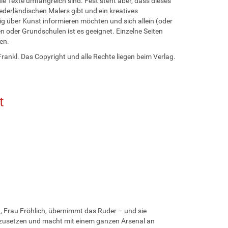
ie Texte umfangreich sind. Fest steht aber, dass dieses
ederländischen Malers gibt und ein kreatives
lig über Kunst informieren möchten und sich allein (oder
 oder Grundschulen ist es geeignet. Einzelne Seiten
en.
rankl. Das Copyright und alle Rechte liegen beim Verlag.
lt
n, Frau Fröhlich, übernimmt das Ruder – und sie
uszusetzen und macht mit einem ganzen Arsenal an