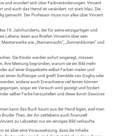
tlos und wundert sich über Farbveränderungen. Vincent
t und auch das Hemd ist verändert: rot statt blau. Die
ndig gemacht. Der Professor muss nun alles über Vincent
es 19. Jahrhunderts, der für seine einzigartigen und
s Lebens, lesen aus Briefen Vincents über sein
ten, Meisterwerke wie „Sternennacht“, „Sonnenblumen“ und
achen. Die Kinder werden sofort angeregt, müssen
n, ihre Meinung begründen, warum sie ein Bild mehr
der auf einer Doppelseite selbst Farben malen und
 hat einen Aufhänger und greift Gemälde van Goghs oder
n werden, sodass auch Erwachsene viel lernen können
egangen, sogar ein Versuch wird gezeigt und fordert
der selbst Farbe herzustellen und diese durch Gewürze
in, man kann das Buch kaum aus der Hand legen, weil man
Bruder Theo, der ihn zeitlebens auch finanziell
incent zu Lebzeiten nur ein einziges Bild verkaufte.
 ist aber eine Voraussetzung, dass die Inhalte