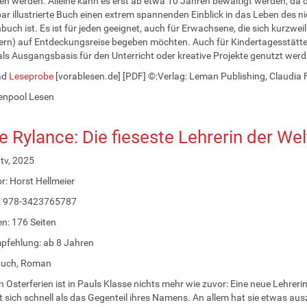
en werden. Alleine kann es erst ab etwa 10 Jahren bewältigt werden, da d
r illustrierte Buch einen extrem spannenden Einblick in das Leben des ni
uch ist. Es ist für jeden geeignet, auch für Erwachsene, die sich kurzwei
ern) auf Entdeckungsreise begeben möchten. Auch für Kindertagesstätten
ls Ausgangsbasis für den Unterricht oder kreative Projekte genutzt werd
ad
Leseprobe
[vorablesen.de] [PDF] ©:Verlag: Leman Publishing, Claudia F
enpool Lesen
ke Rylance: Die fieseste Lehrerin der We
dtv, 2025
or: Horst Hellmeier
: 978-3423765787
n: 176 Seiten
pfehlung: ab 8 Jahren
ebuch, Roman
 Osterferien ist in Pauls Klasse nichts mehr wie zuvor: Eine neue Lehreri
 sich schnell als das Gegenteil ihres Namens. An allem hat sie etwas a