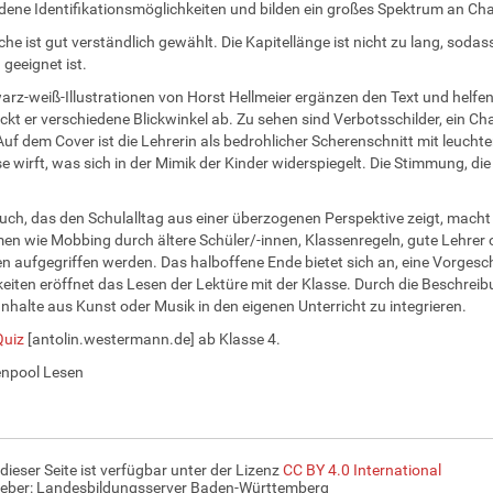
dene Identifikationsmöglichkeiten und bilden ein großes Spektrum an Ch
che ist gut verständlich gewählt. Die Kapitellänge ist nicht zu lang, sod
 geeignet ist.
arz-weiß-Illustrationen von Horst Hellmeier ergänzen den Text und helfen
ckt er verschiedene Blickwinkel ab. Zu sehen sind Verbotsschilder, ein Ch
Auf dem Cover ist die Lehrerin als bedrohlicher Scherenschnitt mit leucht
se wirft, was sich in der Mimik der Kinder widerspiegelt. Die Stimmung, di
uch, das den Schulalltag aus einer überzogenen Perspektive zeigt, macht
men wie Mobbing durch ältere Schüler/-innen, Klassenregeln, gute Lehrer
 aufgegriffen werden. Das halboffene Ende bietet sich an, eine Vorgeschi
eiten eröffnet das Lesen der Lektüre mit der Klasse. Durch die Beschreib
 Inhalte aus Kunst oder Musik in den eigenen Unterricht zu integrieren.
Quiz
[antolin.westermann.de] ab Klasse 4.
enpool Lesen
 dieser Seite ist verfügbar unter der Lizenz
CC BY 4.0 International
eber: Landesbildungsserver Baden-Württemberg