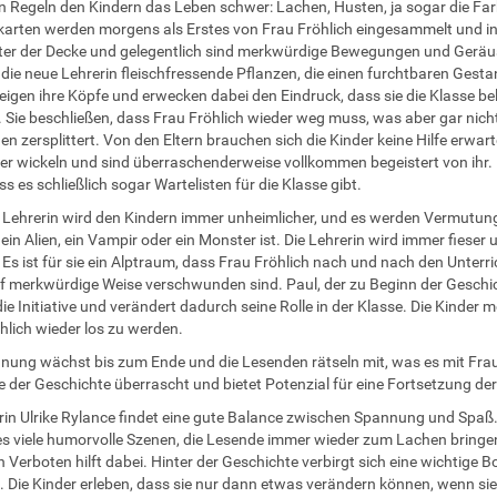
 Regeln den Kindern das Leben schwer: Lachen, Husten, ja sogar die Fa
rten werden morgens als Erstes von Frau Fröhlich eingesammelt und in
ter der Decke und gelegentlich sind merkwürdige Bewegungen und Ger
t die neue Lehrerin fleischfressende Pflanzen, die einen furchtbaren Gesta
neigen ihre Köpfe und erwecken dabei den Eindruck, dass sie die Klasse b
. Sie beschließen, dass Frau Fröhlich wieder weg muss, was aber gar nicht so
n zersplittert. Von den Eltern brauchen sich die Kinder keine Hilfe erwar
er wickeln und sind überraschenderweise vollkommen begeistert von ihr. E
ss es schließlich sogar Wartelisten für die Klasse gibt.
 Lehrerin wird den Kindern immer unheimlicher, und es werden Vermutungen
ein Alien, ein Vampir oder ein Monster ist. Die Lehrerin wird immer fieser
 Es ist für sie ein Alptraum, dass Frau Fröhlich nach und nach den Unterri
f merkwürdige Weise verschwunden sind. Paul, der zu Beginn der Geschich
 die Initiative und verändert dadurch seine Rolle in der Klasse. Die Kinde
hlich wieder los zu werden.
nung wächst bis zum Ende und die Lesenden rätseln mit, was es mit Frau
 der Geschichte überrascht und bietet Potenzial für eine Fortsetzung de
rin Ulrike Rylance findet eine gute Balance zwischen Spannung und Spaß
t es viele humorvolle Szenen, die Lesende immer wieder zum Lachen bringe
n Verboten hilft dabei. Hinter der Geschichte verbirgt sich eine wichtig
 Die Kinder erleben, dass sie nur dann etwas verändern können, wenn si