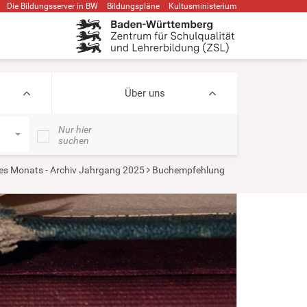
Die Bildungsserver in BW
Bildungspläne
Kultusministerium
Über uns
Nur hier
suchen
s Monats - Archiv Jahrgang 2025
Buchempfehlung