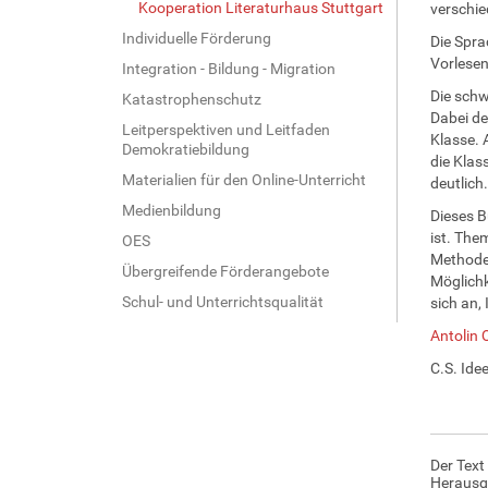
Kooperation Literaturhaus Stuttgart
verschie
Individuelle Förderung
Die Spra
Vorlesen
Integration - Bildung - Migration
Die schw
Katastrophenschutz
Dabei de
Leitperspektiven und Leitfaden
Klasse. 
Demokratiebildung
die Klas
Materialien für den Online-Unterricht
deutlich.
Medienbildung
Dieses B
ist. The
OES
Methoden
Übergreifende Förderangebote
Möglichk
Schul- und Unterrichtsqualität
sich an,
Antolin 
C.S. Ide
Der Text
Herausg