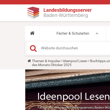
Landesbildungsserver
Baden-Württemberg
Fächer & Schularten
Y
Themen & Impulse
Ideenpool Lesen
Buchtipps un
o
des Monats Oktober 2025
u
a
r
e
h
e
r
e
: