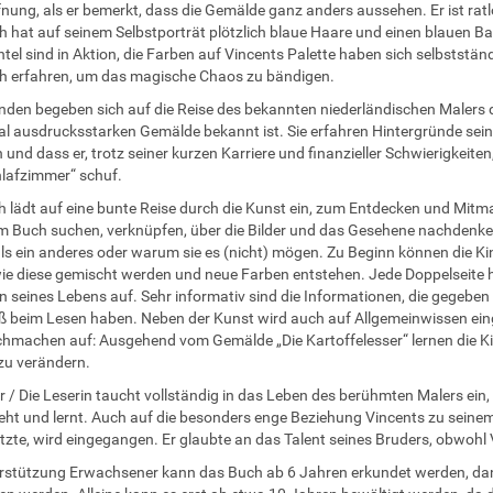
fnung, als er bemerkt, dass die Gemälde ganz anders aussehen. Er ist ra
 hat auf seinem Selbstporträt plötzlich blaue Haare und einen blauen Bar
tel sind in Aktion, die Farben auf Vincents Palette haben sich selbststä
h erfahren, um das magische Chaos zu bändigen.
nden begeben sich auf die Reise des bekannten niederländischen Malers d
l ausdrucksstarken Gemälde bekannt ist. Sie erfahren Hintergründe seine
 und dass er, trotz seiner kurzen Karriere und finanzieller Schwierigkei
lafzimmer“ schuf.
 lädt auf eine bunte Reise durch die Kunst ein, zum Entdecken und Mitm
im Buch suchen, verknüpfen, über die Bilder und das Gesehene nachdenke
s ein anderes oder warum sie es (nicht) mögen. Zu Beginn können die Kin
wie diese gemischt werden und neue Farben entstehen. Jede Doppelseite
n seines Lebens auf. Sehr informativ sind die Informationen, die gegebe
 beim Lesen haben. Neben der Kunst wird auch auf Allgemeinwissen eing
machen auf: Ausgehend vom Gemälde „Die Kartoffelesser“ lernen die Kin
 zu verändern.
r / Die Leserin taucht vollständig in das Leben des berühmten Malers e
sieht und lernt. Auch auf die besonders enge Beziehung Vincents zu seinem 
tzte, wird eingegangen. Er glaubte an das Talent seines Bruders, obwohl V
rstützung Erwachsener kann das Buch ab 6 Jahren erkundet werden, dann