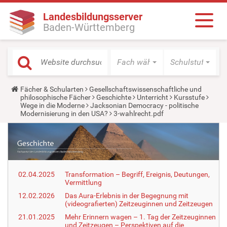
Landesbildungsserver
Baden-Württemberg
Fach wählen
Schulstufe wäh
Y
Fächer & Schularten
Gesellschaftswissenschaftliche und
o
philosophische Fächer
Geschichte
Unterricht
Kursstufe
u
Wege in die Moderne
Jacksonian Democracy - politische
a
Modernisierung in den USA?
3-wahlrecht.pdf
r
e
h
e
r
e
:
02.04.2025
Transformation – Begriff, Ereignis, Deutungen,
Vermittlung
12.02.2026
Das Aura-Erlebnis in der Begegnung mit
(videografierten) Zeitzeuginnen und Zeitzeugen
21.01.2025
Mehr Erinnern wagen – 1. Tag der Zeitzeuginnen
und Zeitzeugen – Perspektiven auf die