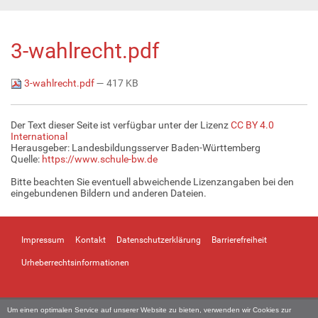
3-wahlrecht.pdf
3-wahlrecht.pdf
— 417 KB
Der Text dieser Seite ist verfügbar unter der Lizenz
CC BY 4.0
International
Herausgeber: Landesbildungsserver Baden-Württemberg
Quelle:
https://www.schule-bw.de
Bitte beachten Sie eventuell abweichende Lizenzangaben bei den
eingebundenen Bildern und anderen Dateien.
Impressum
Kontakt
Datenschutzerklärung
Barrierefreiheit
Urheberrechtsinformationen
Um einen optimalen Service auf unserer Website zu bieten, verwenden wir Cookies zur