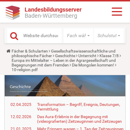
Landesbildungsserver
Baden-Württemberg
Fach wählen
Schulstufe wäh
Y
Fächer & Schularten
Gesellschaftswissenschaftliche und
o
philosophische Fächer
Geschichte
Unterricht
Klasse 7/8
u
Europa im Mittelalter – Leben in der Agrargesellschaft und
a
Begegnungen mit dem Fremden
Die Mongolen kommen!
r
10-religion.pdf
e
h
e
r
e
:
02.04.2025
Transformation – Begriff, Ereignis, Deutungen,
Vermittlung
12.02.2026
Das Aura-Erlebnis in der Begegnung mit
(videografierten) Zeitzeuginnen und Zeitzeugen
21.01.2025
Mehr Erinnern wagen – 1. Tag der Zeitzeuginnen