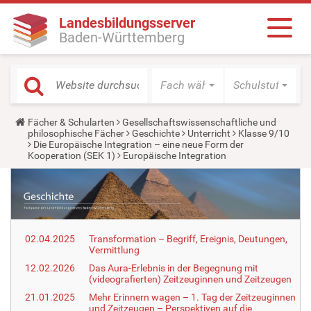
Landesbildungsserver
Baden-Württemberg
Fach wählen
Schulstufe wäh
Y
Fächer & Schularten
Gesellschaftswissenschaftliche und
o
philosophische Fächer
Geschichte
Unterricht
Klasse 9/10
u
Die Europäische Integration – eine neue Form der
a
Kooperation (SEK 1)
Europäische Integration
r
e
h
e
r
e
:
02.04.2025
Transformation – Begriff, Ereignis, Deutungen,
Vermittlung
12.02.2026
Das Aura-Erlebnis in der Begegnung mit
(videografierten) Zeitzeuginnen und Zeitzeugen
21.01.2025
Mehr Erinnern wagen – 1. Tag der Zeitzeuginnen
und Zeitzeugen – Perspektiven auf die