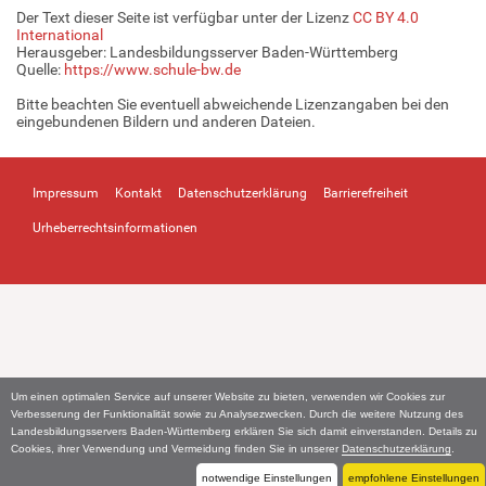
Der Text dieser Seite ist verfügbar unter der Lizenz
CC BY 4.0
International
Herausgeber: Landesbildungsserver Baden-Württemberg
Quelle:
https://www.schule-bw.de
Bitte beachten Sie eventuell abweichende Lizenzangaben bei den
eingebundenen Bildern und anderen Dateien.
Impressum
Kontakt
Datenschutzerklärung
Barrierefreiheit
Urheberrechtsinformationen
Um einen optimalen Service auf unserer Website zu bieten, verwenden wir Cookies zur
Verbesserung der Funktionalität sowie zu Analysezwecken. Durch die weitere Nutzung des
Landesbildungsservers Baden-Württemberg erklären Sie sich damit einverstanden. Details zu
Cookies, ihrer Verwendung und Vermeidung finden Sie in unserer
Datenschutzerklärung
.
notwendige Einstellungen
empfohlene Einstellungen