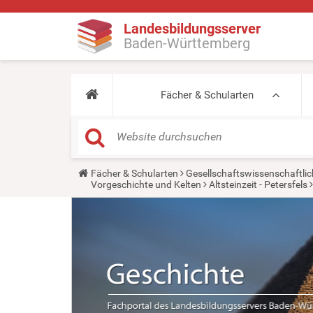
Landesbildungsserver
Baden-Württemberg
Fächer & Schularten
Y
Fächer & Schularten
Gesellschaftswissenschaftlic
o
Vorgeschichte und Kelten
Altsteinzeit - Petersfels
u
a
r
e
h
e
r
e
: