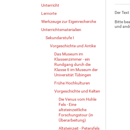
i
Unterricht
g
Der Text
Lernorte
e
B
Werkzeuge zur Eigenrecherche
Bitte be
i
und ande
Unterrichtsmaterialien
l
d
Sekundarstufe I
i
Vorgeschichte und Antike
n
Das Museum im
v
Klassenzimmer - ein
o
Rundgang durch die
l
Klasse 6 im Museum der
l
Universität Tübingen
e
Frühe Hochkulturen
r
G
Vorgeschichte und Kelten
r
Die Venus vom Hohle
ö
Fels - Eine
ß
altsteinzeitliche
e
Forschungstour (in
…
Überarbeitung)
Altsteinzeit - Petersfels