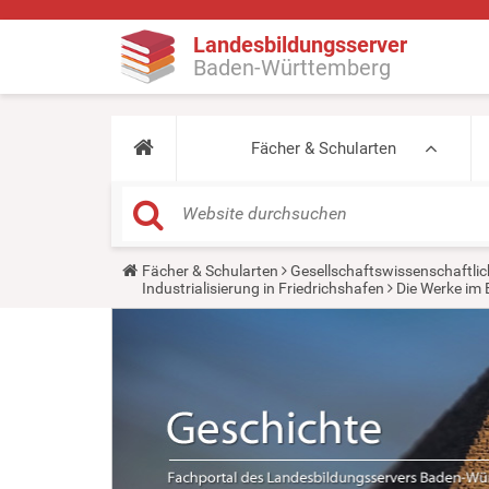
Landesbildungsserver
Baden-Württemberg
Fächer & Schularten
Y
Fächer & Schularten
Gesellschaftswissenschaftlic
o
Industrialisierung in Friedrichshafen
Die Werke im 
u
a
r
e
h
e
r
e
: