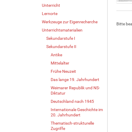
Unterricht
Z
e
Lernorte
i
Werkzeuge zur Eigenrecherche
Bitte be
g
e
Unterrichtsmaterialien
B
Sekundarstufe I
i
Sekundarstufe II
l
d
Antike
i
Mittelalter
n
v
Frühe Neuzeit
o
Das lange 19. Jahrhundert
l
Weimarer Republik und NS-
l
Diktatur
e
r
Deutschland nach 1945
G
Internationale Geschichte im
r
20. Jahrhundert
ö
Thematisch-strukturelle
ß
Zugriffe
e