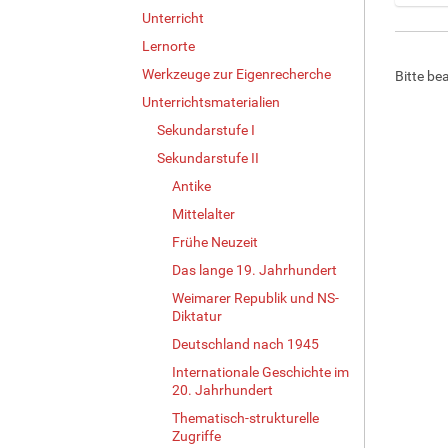
Z
Unterricht
e
Lernorte
i
Werkzeuge zur Eigenrecherche
Bitte be
g
e
Unterrichtsmaterialien
B
Sekundarstufe I
i
l
Sekundarstufe II
d
Antike
i
Mittelalter
n
v
Frühe Neuzeit
o
Das lange 19. Jahrhundert
l
l
Weimarer Republik und NS-
Diktatur
e
r
Deutschland nach 1945
G
Internationale Geschichte im
r
20. Jahrhundert
ö
ß
Thematisch-strukturelle
Zugriffe
e