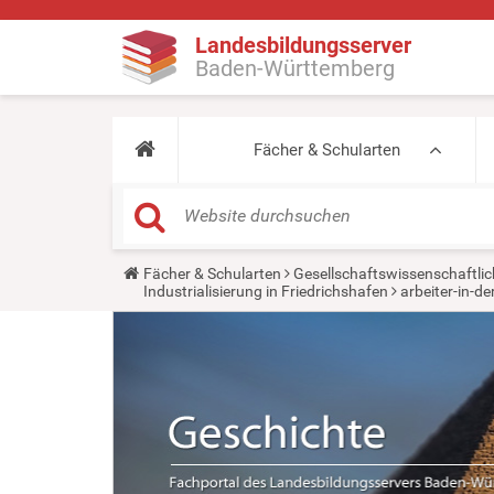
Landesbildungsserver
Baden-Württemberg
Fächer & Schularten
Y
Fächer & Schularten
Gesellschaftswissenschaftlic
o
Industrialisierung in Friedrichshafen
arbeiter-in-d
u
a
r
e
h
e
r
e
: