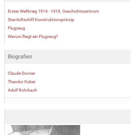
n
v
Erster Weltkrieg 1914 - 1918. Geschichtszentrum
o
Starrluftschiff Konstruktionsprinzip
l
Flugzeug
l
e
Warum fliegt ein Flugzeug?
r
G
r
Biografien
ö
ß
e
Claude Dornier
…
Theodor Kober
Adolf Rohrbach