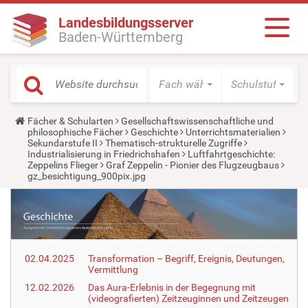
Landesbildungsserver
Baden-Württemberg
Fach wählen
Schulstufe wäh
Y
Fächer & Schularten
Gesellschaftswissenschaftliche und
o
philosophische Fächer
Geschichte
Unterrichtsmaterialien
u
Sekundarstufe II
Thematisch-strukturelle Zugriffe
a
Industrialisierung in Friedrichshafen
Luftfahrtgeschichte:
r
Zeppelins Flieger
Graf Zeppelin - Pionier des Flugzeugbaus
e
gz_besichtigung_900pix.jpg
h
e
r
e
:
02.04.2025
Transformation – Begriff, Ereignis, Deutungen,
Vermittlung
12.02.2026
Das Aura-Erlebnis in der Begegnung mit
(videografierten) Zeitzeuginnen und Zeitzeugen