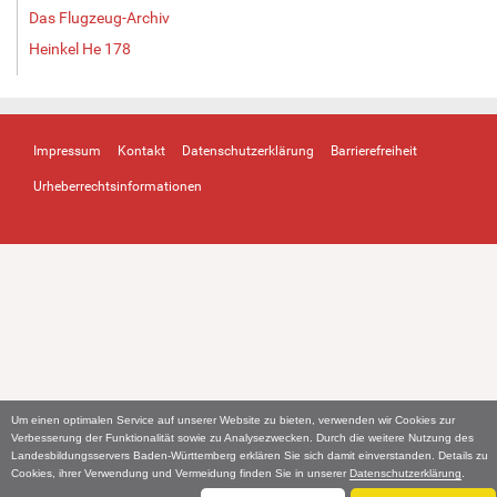
Das Flugzeug-Archiv
Heinkel He 178
Impressum
Kontakt
Datenschutzerklärung
Barrierefreiheit
Urheberrechtsinformationen
Um einen optimalen Service auf unserer Website zu bieten, verwenden wir Cookies zur
Verbesserung der Funktionalität sowie zu Analysezwecken. Durch die weitere Nutzung des
Landesbildungsservers Baden-Württemberg erklären Sie sich damit einverstanden. Details zu
Cookies, ihrer Verwendung und Vermeidung finden Sie in unserer
Datenschutzerklärung
.