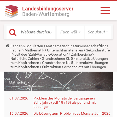
Landesbildungsserver
Baden-Württemberg
Fach wählen
Schulstufe wäh
Y
Fächer & Schularten
Mathematisch-naturwissenschaftliche
o
Fächer
Mathematik
Unterrichtsmaterialien
Sekundarstufe
u
I
Leitidee "Zahl-Variable-Operation"
Zahlbereiche
a
Natürliche Zahlen
Grundrechnen Kl. 5 - interaktive Übungen
r
zum Kopfrechnen
Grundrechnen Kl. 5 - interaktive Übungen
e
zum Kopfrechnen
Subtraktion
Arbeitsblatt mit Lösungen
h
e
r
e
:
01.07.2026
Problem des Monats der vergangenen
Schuljahre (seit 18 /19) als pdf und mit
Lösungen
16.07.2026
Die Lösung zum Problem des Monats Juni 2026