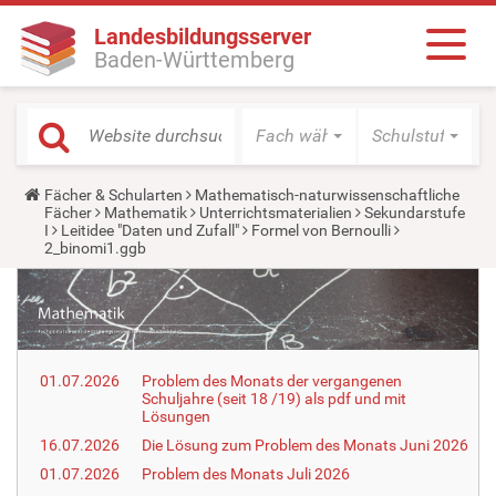
Landesbildungsserver
Baden-Württemberg
Fach wählen
Schulstufe wäh
Y
Fächer & Schularten
Mathematisch-naturwissenschaftliche
o
Fächer
Mathematik
Unterrichtsmaterialien
Sekundarstufe
u
I
Leitidee "Daten und Zufall"
Formel von Bernoulli
a
2_binomi1.ggb
r
e
h
e
r
e
:
01.07.2026
Problem des Monats der vergangenen
Schuljahre (seit 18 /19) als pdf und mit
Lösungen
16.07.2026
Die Lösung zum Problem des Monats Juni 2026
01.07.2026
Problem des Monats Juli 2026