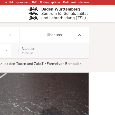
Die Bildungsserver in BW
Bildungspläne
Kultusministerium
Über uns
Nur hier
suchen
Leitidee "Daten und Zufall"
Formel von Bernoulli