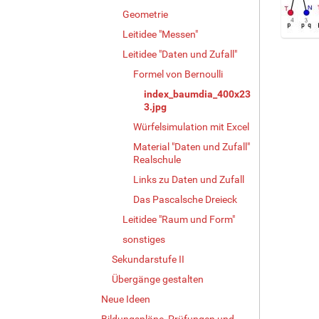
Geometrie
Leitidee "Messen"
Z
Leitidee "Daten und Zufall"
e
i
Formel von Bernoulli
g
index_baumdia_400x23
e
3.jpg
B
Würfelsimulation mit Excel
i
l
Material "Daten und Zufall"
d
Realschule
i
Links zu Daten und Zufall
n
Das Pascalsche Dreieck
v
o
Leitidee "Raum und Form"
l
sonstiges
l
e
Sekundarstufe II
r
Übergänge gestalten
G
Neue Ideen
r
ö
Bildungspläne, Prüfungen und