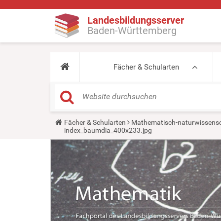
Landesbildungsserver
Baden-Württemberg
Fächer & Schularten
Y
Fächer & Schularten
Mathematisch-naturwissensc
o
index_baumdia_400x233.jpg
u
a
r
e
h
e
r
e
: