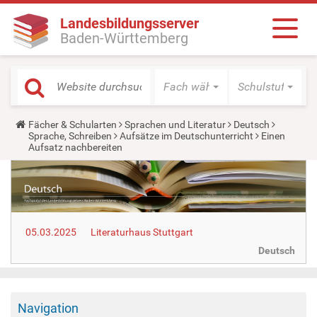
Landesbildungsserver
Baden-Württemberg
Fach wählen
Schulstufe wäh
Y
Fächer & Schularten
Sprachen und Literatur
Deutsch
o
Sprache, Schreiben
Aufsätze im Deutschunterricht
Einen
u
Aufsatz nachbereiten
a
r
e
h
e
r
e
05.03.2025
Literaturhaus Stuttgart
:
Deutsch
Navigation