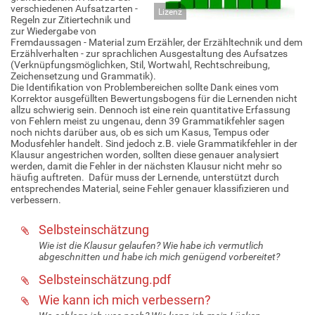
verschiedenen Aufsatzarten -
Lizenz
Regeln zur Zitiertechnik und
zur Wiedergabe von
Fremdaussagen - Material zum Erzähler, der Erzähltechnik und dem
Erzählverhalten - zur sprachlichen Ausgestaltung des Aufsatzes
(Verknüpfungsmöglichken, Stil, Wortwahl, Rechtschreibung,
Zeichensetzung und Grammatik).
Die Identifikation von Problembereichen sollte Dank eines vom
Korrektor ausgefüllten Bewertungsbogens für die Lernenden nicht
allzu schwierig sein. Dennoch ist eine rein quantitative Erfassung
von Fehlern meist zu ungenau, denn 39 Grammatikfehler sagen
noch nichts darüber aus, ob es sich um Kasus, Tempus oder
Modusfehler handelt. Sind jedoch z.B. viele Grammatikfehler in der
Klausur angestrichen worden, sollten diese genauer analysiert
werden, damit die Fehler in der nächsten Klausur nicht mehr so
häufig auftreten. Dafür muss der Lernende, unterstützt durch
entsprechendes Material, seine Fehler genauer klassifizieren und
verbessern.
Selbsteinschätzung
Wie ist die Klausur gelaufen? Wie habe ich vermutlich
abgeschnitten und habe ich mich genügend vorbereitet?
Selbsteinschätzung.pdf
Wie kann ich mich verbessern?