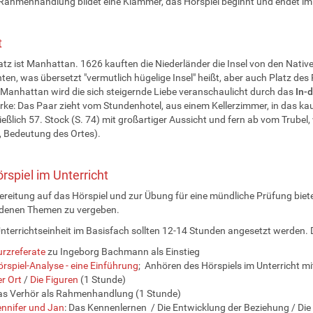
 Rahmenhandlung bildet eine Klammer, das Hörspiel beginnt und endet im
t
tz ist Manhattan. 1626 kauften die Niederländer die Insel von den Native
ten, was übersetzt "vermutlich hügelige Insel" heißt, aber auch Platz des
n Manhattan wird die sich steigernde Liebe veranschaulicht durch das
In-
ke: Das Paar zieht vom Stundenhotel, aus einem Kellerzimmer, in das kaum Li
ießlich 57. Stock (S. 74) mit großartiger Aussicht und fern ab vom Trubel
, Bedeutung des Ortes).
rspiel im Unterricht
ereitung auf das Hörspiel und zur Übung für eine mündliche Prüfung bietet
edenen Themen zu vergeben.
Unterrichtseinheit im Basisfach sollten 12-14 Stunden angesetzt werden. 
rzreferate
zu Ingeborg Bachmann als Einstieg
rspiel-Analyse - eine Einführung
; Anhören des Hörspiels im Unterricht m
r Ort
/
Die Figuren
(1 Stunde)
as Verhör als Rahmenhandlung (1 Stunde)
nnifer und Jan
: Das Kennenlernen / Die Entwicklung der Beziehung / Die