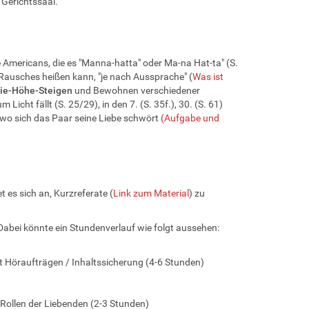
 Gerichtssaal.
 Americans, die es "Manna-hatta" oder Ma-na Hat-ta" (S.
 Rausches heißen kann, "je nach Aussprache" (
Was ist
die-Höhe-Steigen
und Bewohnen verschiedener
cht fällt (S. 25/29), in den 7. (S. 35f.), 30. (S. 61)
, wo sich das Paar seine Liebe schwört
(Aufgabe und
 es sich an, Kurzreferate (
Link zum Material
) zu
Dabei könnte ein Stundenverlauf wie folgt aussehen:
it Höraufträgen / Inhaltssicherung (4-6 Stunden)
 Rollen der Liebenden (2-3 Stunden)