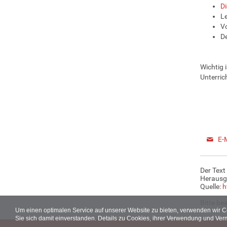
Di
Le
Vo
De
Wichtig 
Unterric
E-
Der Text
Herausg
Quelle:
h
Bitte be
Um einen optimalen Service auf unserer Website zu bieten, verwenden wir 
Sie sich damit einverstanden. Details zu Cookies, ihrer Verwendung und Ver