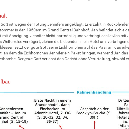
halt
 Gott
ist wegen der Tötung Jennifers angeklagt. Er erzählt in Rückblenden
ommer in den 1950ern im Grand Central Bahnhof. Jan befindet sich eigen
 mit Abneigung. Jennifer bleibt hartnäckig und verbringt schließlich mit
s Weiterreise verzögert, ziehen die Liebenden in ein Hotel um, verbringen d
essen setzt der gute Gott seine Eichhörnchen auf das Paar an, das erkenn
t, an dem die Eichhörnchen Jennifer ein Paket bringen, während Jan das Hot
ketbombe. Der
gute Gott
verlässt das Gericht ohne Verurteilung, obwohl 
ufbau