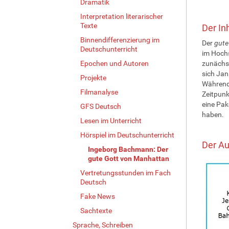
Dramatik
Interpretation literarischer
Texte
Der In
Binnendifferenzierung im
Der
gute
Deutschunterricht
im Hochs
Epochen und Autoren
zunächst
sich Jan
Projekte
Währendd
Filmanalyse
Zeitpunk
eine Pa
GFS Deutsch
haben.
Lesen im Unterricht
Hörspiel im Deutschunterricht
Der A
Ingeborg Bachmann: Der
gute Gott von Manhattan
Vertretungsstunden im Fach
Deutsch
Fake News
Sachtexte
Sprache, Schreiben