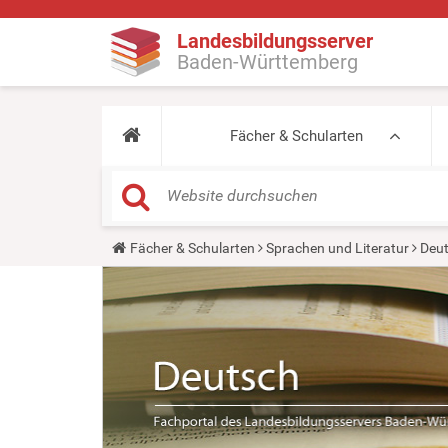
Landesbildungsserver
Baden-Württemberg
Fächer & Schularten
Y
Fächer & Schularten
Sprachen und Literatur
Deu
o
u
a
r
e
h
e
r
e
: