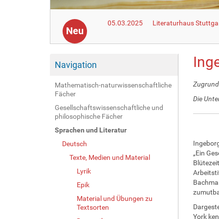
05.03.2025
Literaturhaus Stuttga
Neu
Ing
Navigation
Zugrunde
Mathematisch-naturwissenschaftliche
Fächer
Die Unte
Gesellschaftswissenschaftliche und
philosophische Fächer
Sprachen und Literatur
Ingeborg
Deutsch
„Ein Ges
Texte, Medien und Material
Blütezei
Lyrik
Arbeitst
Bachmann
Epik
zumutba
Material und Übungen zu
Dargeste
Textsorten
York ken