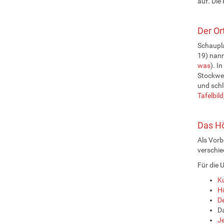
auf. Die
Der Or
Schaupla
19) nann
was
). I
Stockwer
und schl
Tafelbild
Das Hö
Als Vorb
verschi
Für die 
Ku
Hö
De
D
Je