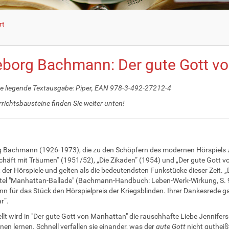
rt
eborg Bachmann: Der gute Gott v
 liegende Textausgabe: Piper, EAN 978-3-492-27212-4
rrichtsbausteine finden Sie weiter unten!
 Bachmann (1926-1973), die zu den Schöpfern des modernen Hörspiels zä
chäft mit Träumen“ (1951/52), „Die Zikaden“ (1954) und „Der gute Gott v
t der Hörspiele und gelten als die bedeutendsten Funkstücke dieser Zeit.
itel "Manhattan-Ballade" (Bachmann-Handbuch: Leben-Werk-Wirkung, S. 9)
 für das Stück den Hörspielpreis der Kriegsblinden. Ihrer Dankesrede ga
r“.
llt wird in "Der gute Gott von Manhattan" die rauschhafte Liebe Jennifers
nen lernen. Schnell verfallen sie einander, was der
gute Gott
nicht gutheiß