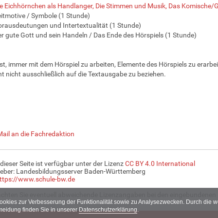
e Eichhörnchen als Handlanger, Die Stimmen und Musik, Das Komische/G
itmotive / Symbole (1 Stunde)
rausdeutungen und Intertextualität (1 Stunde)
r gute Gott und sein Handeln / Das Ende des Hörspiels (1 Stunde)
ist, immer mit dem Hörspiel zu arbeiten, Elemente des Hörspiels zu erarb
ht nicht ausschließlich auf die Textausgabe zu beziehen.
Mail an die Fachredaktion
 dieser Seite ist verfügbar unter der Lizenz
CC BY 4.0 International
eber: Landesbildungsserver Baden-Württemberg
ttps://www.schule-bw.de
achten Sie eventuell abweichende Lizenzangaben bei den eingebundenen 
Cookies zur Verbesserung der Funktionalität sowie zu Analysezwecken. Durch die
meidung finden Sie in unserer
Datenschutzerklärung
.