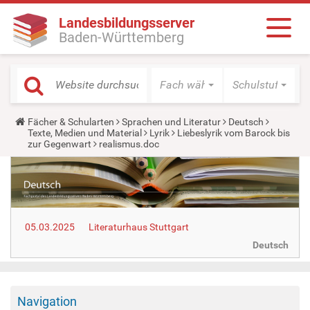
Landesbildungsserver
Baden-Württemberg
Fach wählen
Schulstufe wäh
Y
Fächer & Schularten
Sprachen und Literatur
Deutsch
o
Texte, Medien und Material
Lyrik
Liebeslyrik vom Barock bis
u
zur Gegenwart
realismus.doc
a
r
e
h
e
r
e
05.03.2025
Literaturhaus Stuttgart
:
Deutsch
Navigation