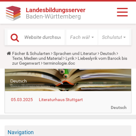
Landesbildungsserver
Baden-Württemberg
Fach wählen
Schulstufe wäh
Y
Fächer & Schularten
Sprachen und Literatur
Deutsch
o
Texte, Medien und Material
Lyrik
Liebeslyrik vom Barock bis
u
zur Gegenwart
terminologie.doc
a
r
e
h
e
r
e
05.03.2025
Literaturhaus Stuttgart
:
Deutsch
Navigation