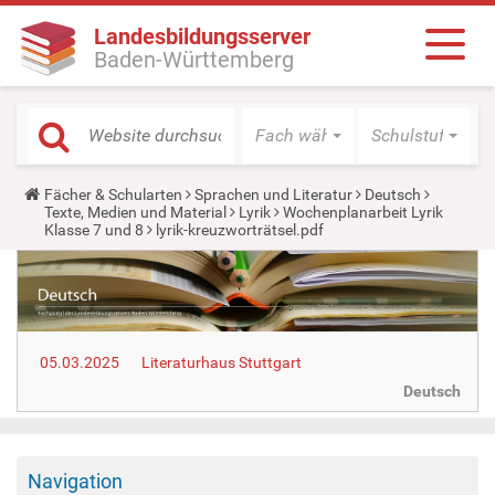
Landesbildungsserver
Baden-Württemberg
Fach wählen
Schulstufe wäh
Y
Fächer & Schularten
Sprachen und Literatur
Deutsch
o
Texte, Medien und Material
Lyrik
Wochenplanarbeit Lyrik
u
Klasse 7 und 8
lyrik-kreuzworträtsel.pdf
a
r
e
h
e
r
e
05.03.2025
Literaturhaus Stuttgart
:
Deutsch
Navigation