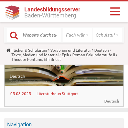
Landesbildungsserver
Baden-Württemberg
Fach wählen
Schulstufe wäh
Y
Fächer & Schularten
Sprachen und Literatur
Deutsch
o
Texte, Medien und Material
Epik
Roman Sekundarstufe II
u
Theodor Fontane, Effi Briest
a
r
e
h
e
r
e
05.03.2025
Literaturhaus Stuttgart
:
Deutsch
Navigation