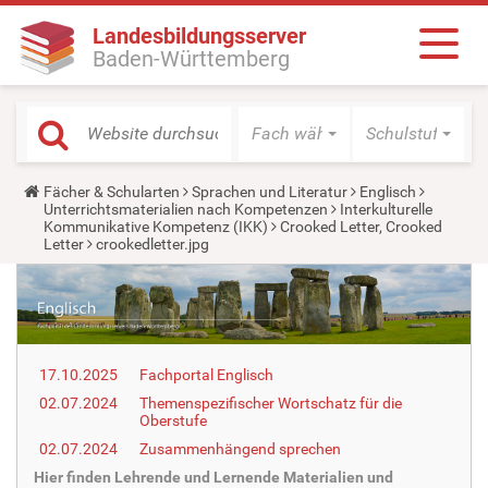
Landesbildungsserver
Baden-Württemberg
Fach wählen
Schulstufe wäh
Y
Fächer & Schularten
Sprachen und Literatur
Englisch
o
Unterrichtsmaterialien nach Kompetenzen
Interkulturelle
u
Kommunikative Kompetenz (IKK)
Crooked Letter, Crooked
a
Letter
crookedletter.jpg
r
e
h
e
r
e
:
17.10.2025
Fachportal Englisch
02.07.2024
Themenspezifischer Wortschatz für die
Oberstufe
02.07.2024
Zusammenhängend sprechen
Hier finden Lehrende und Lernende Materialien und