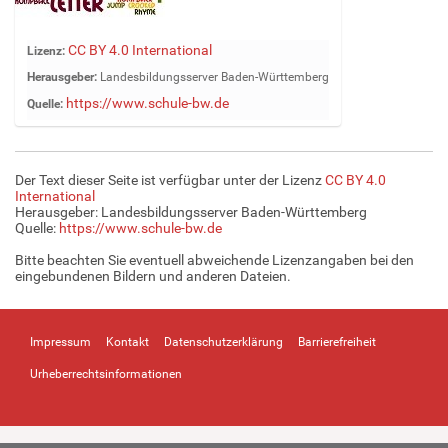
Z
CC BY 4.0 International
Lizenz:
e
Herausgeber:
Landesbildungsserver Baden-Württemberg
i
https://www.schule-bw.de
Quelle:
g
e
B
i
Der Text dieser Seite ist verfügbar unter der Lizenz
CC BY 4.0
l
International
d
Herausgeber: Landesbildungsserver Baden-Württemberg
Quelle:
https://www.schule-bw.de
i
n
Bitte beachten Sie eventuell abweichende Lizenzangaben bei den
v
eingebundenen Bildern und anderen Dateien.
o
l
l
Impressum
Kontakt
Datenschutzerklärung
Barrierefreiheit
e
r
Urheberrechtsinformationen
G
r
ö