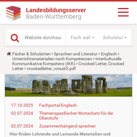
Landesbildungsserver
Baden-Württemberg
Fach wählen
Schulstufe wäh
Y
Fächer & Schularten
Sprachen und Literatur
Englisch
o
Unterrichtsmaterialien nach Kompetenzen
Interkulturelle
u
Kommunikative Kompetenz (IKK)
Crooked Letter, Crooked
a
Letter
crookedletter_rctask5.pdf
r
e
h
e
r
e
:
17.10.2025
Fachportal Englisch
02.07.2024
Themenspezifischer Wortschatz für die
Oberstufe
02.07.2024
Zusammenhängend sprechen
Hier finden Lehrende und Lernende Materialien und