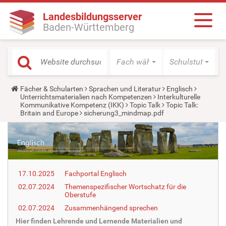
Landesbildungsserver
Baden-Württemberg
Fach wählen
Schulstufe wäh
Y
Fächer & Schularten
Sprachen und Literatur
Englisch
o
Unterrichtsmaterialien nach Kompetenzen
Interkulturelle
u
Kommunikative Kompetenz (IKK)
Topic Talk
Topic Talk:
a
Britain and Europe
sicherung3_mindmap.pdf
r
e
h
e
r
e
:
17.10.2025
Fachportal Englisch
02.07.2024
Themenspezifischer Wortschatz für die
Oberstufe
02.07.2024
Zusammenhängend sprechen
Hier finden Lehrende und Lernende Materialien und