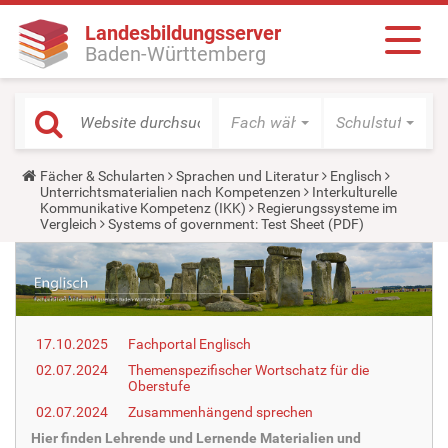
Landesbildungsserver
Baden-Württemberg
Fach wählen
Schulstufe wäh
Y
Fächer & Schularten
Sprachen und Literatur
Englisch
o
Unterrichtsmaterialien nach Kompetenzen
Interkulturelle
u
Kommunikative Kompetenz (IKK)
Regierungssysteme im
a
Vergleich
Systems of government: Test Sheet (PDF)
r
e
h
e
r
e
:
17.10.2025
Fachportal Englisch
02.07.2024
Themenspezifischer Wortschatz für die
Oberstufe
02.07.2024
Zusammenhängend sprechen
Hier finden Lehrende und Lernende Materialien und