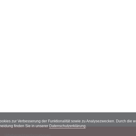
Cookies zur Verbesserung der Funktionalität sowie zu Analysezwecken. Durch die
meidung finden Sie in unserer
Datenschutzerklärung
.
Urheberrechtsinformationen