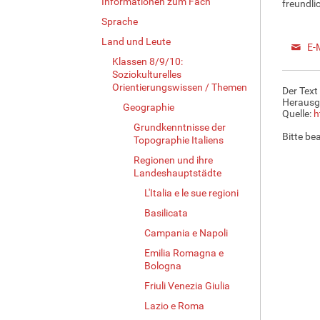
Informationen zum Fach
freundli
Sprache
Land und Leute
E-
Klassen 8/9/10:
Soziokulturelles
Orientierungswissen / Themen
Der Text
Herausg
Geographie
Quelle:
h
Grundkenntnisse der
Bitte be
Topographie Italiens
Regionen und ihre
Landeshauptstädte
L'Italia e le sue regioni
Basilicata
Campania e Napoli
Emilia Romagna e
Bologna
Friuli Venezia Giulia
Lazio e Roma