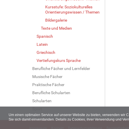
Kursstufe: Soziokulturelles
Orientierungswissen / Themen
Bildergalerie
Texte und Medien
Spanisch
Latein
Griechisch
Vertiefungskurs Sprache
Berufliche Fächer und Lernfelder
Musische Fächer
Praktische Fächer
Berufliche Schularten
Schularten
Sport
Um einen optimalen Service auf unserer Website zu bieten, verwenden wir 
Sie sich damit einverstanden. Details zu Cookies, ihrer Verwendung und Ver
Impressum
Kontakt
Datenschutzerklärung
Barrierefreiheit