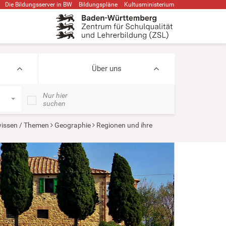
Die Bildungsserver in BW
Bildungspläne
Kultusministerium
Über uns
Nur hier
suchen
swissen / Themen
Geographie
Regionen und ihre