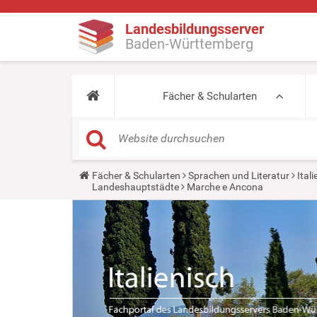
Landesbildungsserver
Baden-Württemberg
Fächer & Schularten
Y
Fächer & Schularten
Sprachen und Literatur
Ital
o
Landeshauptstädte
Marche e Ancona
u
a
r
e
h
e
r
e
: