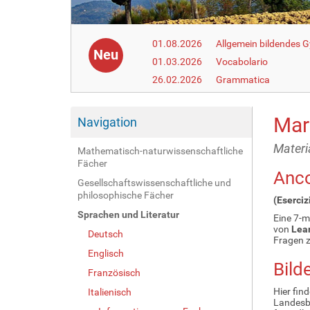
01.08.2026
Allgemein bildendes
Neu
01.03.2026
Vocabolario
26.02.2026
Grammatica
Mar
Navigation
Materi
Mathematisch-naturwissenschaftliche
Fächer
Anc
Gesellschaftswissenschaftliche und
philosophische Fächer
(Eserciz
Sprachen und Literatur
Eine 7-m
von
Lear
Deutsch
Fragen z
Englisch
Bild
Französisch
Hier fin
Italienisch
Landesbi