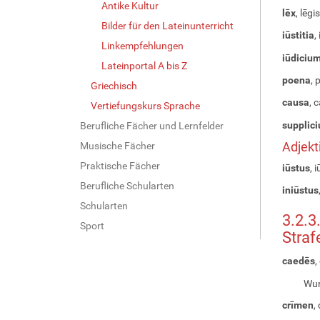
Antike Kultur
lēx
, lēgis
Bilder für den Lateinunterricht
iūstitia
,
Linkempfehlungen
iūdiciu
Lateinportal A bis Z
poena
, 
Griechisch
causa
, 
Vertiefungskurs Sprache
supplic
Berufliche Fächer und Lernfelder
Adjekt
Musische Fächer
Praktische Fächer
iūstus
, 
Berufliche Schularten
iniūstus
Schularten
3.2.3
Sport
Straf
caedēs
,
Wur
crīmen
,