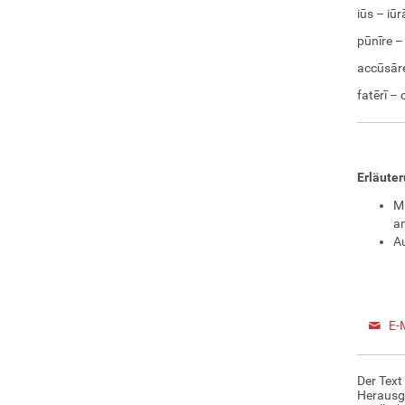
iūs – iūr
pūnīre –
accūsār
fatērī – 
Erläute
Mi
an
Au
E-
Der Text
Herausg