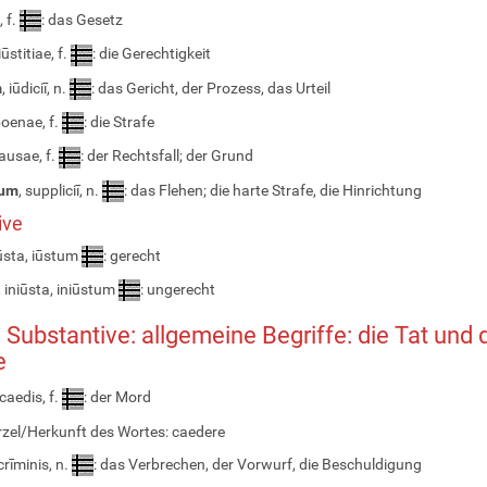
, f.
: das Gesetz
 iūstitiae, f.
: die Gerechtigkeit
m
, iūdiciī, n.
: das Gericht, der Prozess, das Urteil
poenae, f.
: die Strafe
causae, f.
: der Rechtsfall; der Grund
ium
, suppliciī, n.
: das Flehen; die harte Strafe, die Hinrichtung
ive
iūsta, iūstum
: gerecht
, iniūsta, iniūstum
: ungerecht
. Substantive: allgemeine Begriffe: die Tat und 
e
 caedis, f.
: der Mord
zel/Herkunft des Wortes: caedere
 crīminis, n.
: das Verbrechen, der Vorwurf, die Beschuldigung