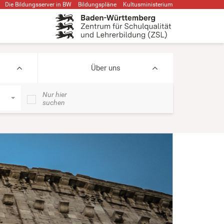
Die Bildungsserver in BW
Bildungspläne
Kultusministerium
Über uns
Nur hier
suchen