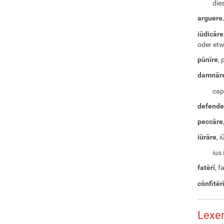
die
arguere
iūdicāre
oder etw
pūnīre
, 
damnār
cap
defende
peccāre
iūrāre
, 
ius
fatērī
, 
cōnfitēr
Lexe