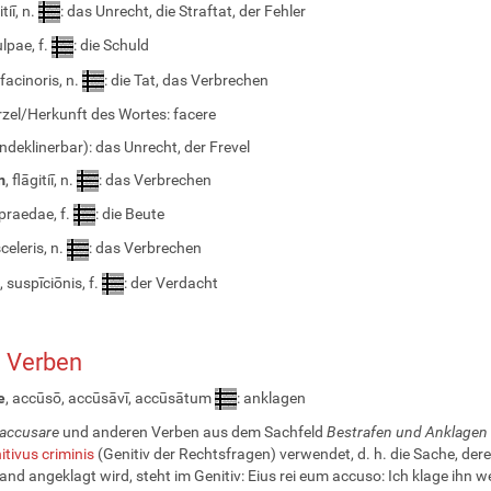
itiī, n.
: das Unrecht, die Straftat, der Fehler
ulpae, f.
: die Schuld
 facinoris, n.
: die Tat, das Verbrechen
zel/Herkunft des Wortes: facere
ndeklinerbar): das Unrecht, der Frevel
m
, flāgitiī, n.
: das Verbrechen
 praedae, f.
: die Beute
sceleris, n.
: das Verbrechen
, suspīciōnis, f.
: der Verdacht
. Verben
e
, accūsō, accūsāvī, accūsātum
: anklagen
accusare
und anderen Verben aus dem Sachfeld
Bestrafen und Anklagen
itivus criminis
(Genitiv der Rechtsfragen) verwendet, d. h. die Sache, de
and angeklagt wird, steht im Genitiv: Eius rei eum accuso: Ich klage ihn 