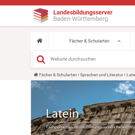
Landesbildungsserver
Baden-Württemberg
Fächer & Schularten
Y
Fächer & Schularten
Sprachen und Literatur
Late
o
u
a
r
e
h
e
r
e
: