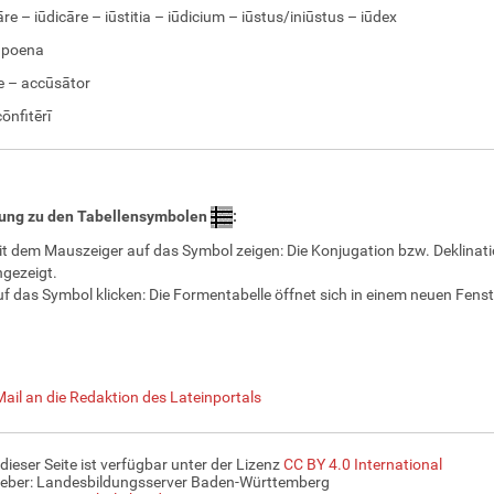
āre – iūdicāre – iūstitia – iūdicium – iūstus/iniūstus – iūdex
 poena
e – accūsātor
cōnfitērī
rung zu den Tabellensymbolen
:
t dem Mauszeiger auf das Symbol zeigen: Die Konjugation bzw. Deklinati
gezeigt.
f das Symbol klicken: Die Formentabelle öffnet sich in einem neuen Fenst
Mail an die Redaktion des Lateinportals
 dieser Seite ist verfügbar unter der Lizenz
CC BY 4.0 International
eber: Landesbildungsserver Baden-Württemberg