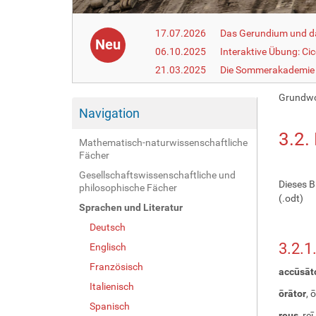
17.07.2026
Das Gerundium und d
Neu
06.10.2025
Interaktive Übung: Ci
21.03.2025
Die Sommerakademie 
Grundwo
Navigation
3.2.
Mathematisch-naturwissenschaftliche
Fächer
Gesellschaftswissenschaftliche und
Dieses B
philosophische Fächer
(.odt)
Sprachen und Literatur
Deutsch
3.2.1
Englisch
Französisch
accūsāt
Italienisch
ōrātor
, 
Spanisch
reus
, re