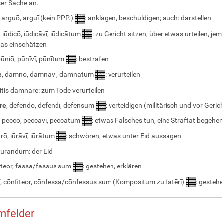
ser Sache an.
, arguō, arguī (kein
PPP.
)
: anklagen, beschuldigen; auch: darstellen
, iūdicō, iūdicāvī, iūdicātum
: zu Gericht sitzen, über etwas urteilen, j
as einschätzen
pūniō, pūnīvī, pūnītum
: bestrafen
e
, damnō, damnāvī, damnātum
: verurteilen
itis damnare: zum Tode verurteilen
re
, defendō, defendī, defēnsum
: verteidigen (militärisch und vor Geric
, peccō, peccāvī, peccātum
: etwas Falsches tun, eine Straftat begehe
iūrō, iūrāvī, iūrātum
: schwören, etwas unter Eid aussagen
 iurandum: der Eid
fateor, fassa/fassus sum
: gestehen, erklären
ī
, cōnfiteor, cōnfessa/cōnfessus sum (Kompositum zu fatērī)
: gesteh
mfelder