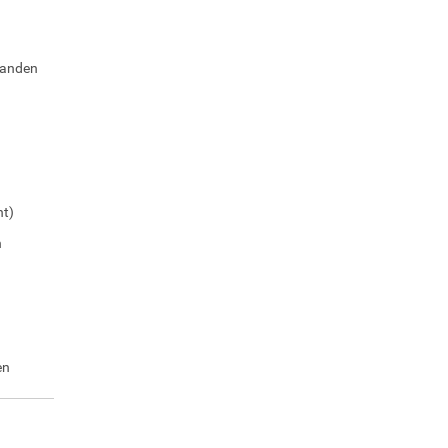
emanden
ht)
n
en