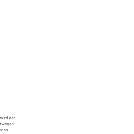
wird der
retwegen
wegen