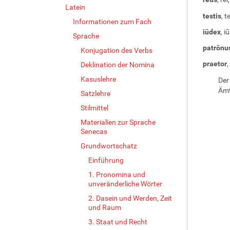
Latein
testis
, t
Informationen zum Fach
iūdex
, i
Sprache
patrōnu
Konjugation des Verbs
praetor
,
Deklination der Nomina
Kasuslehre
Der
Ämt
Satzlehre
Stilmittel
Materialien zur Sprache
Senecas
Grundwortschatz
Einführung
1. Pronomina und
unveränderliche Wörter
2. Dasein und Werden, Zeit
und Raum
3. Staat und Recht