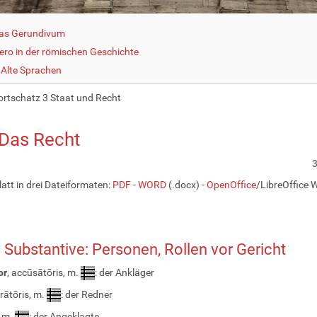
as Gerundivum
cero in der römischen Geschichte
Alte Sprachen
rtschatz 3 Staat und Recht
 Das Recht
3
latt in drei Dateiformaten:
PDF
-
WORD
(.docx) -
OpenOffice
/LibreOffice W
. Substantive: Personen, Rollen vor Gericht
or
, accūsātōris, m.
: der Ankläger
ōrātōris, m.
: der Redner
ī, m.
: der Angeklagte