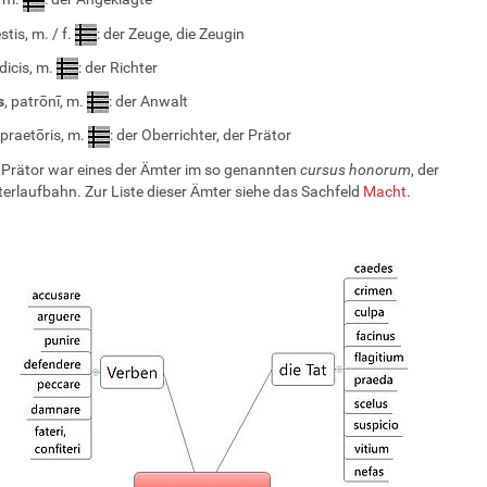
estis, m. / f.
: der Zeuge, die Zeugin
ūdicis, m.
: der Richter
s
, patrōnī, m.
: der Anwalt
 praetōris, m.
: der Oberrichter, der Prätor
 Prätor war eines der Ämter im so genannten
cursus honorum
, der
erlaufbahn. Zur Liste dieser Ämter siehe das Sachfeld
Macht
.