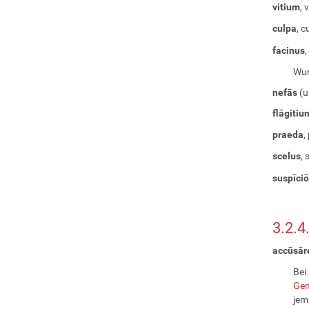
vitium
, v
culpa
, c
facinus
,
Wur
nefās
(u
flāgitiu
praeda
,
scelus
, 
suspīciō
3.2.4
accūsār
Bei
Gen
jem