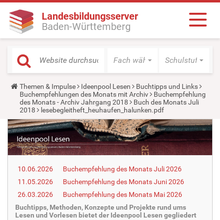
Landesbildungsserver
Baden-Württemberg
Fach wählen
Schulstufe wäh
Y
Themen & Impulse
Ideenpool Lesen
Buchtipps und Links
o
Buchempfehlungen des Monats mit Archiv
Buchempfehlung
u
des Monats - Archiv Jahrgang 2018
Buch des Monats Juli
a
2018
lesebegleitheft_heuhaufen_halunken.pdf
r
e
h
e
r
e
:
10.06.2026
Buchempfehlung des Monats Juli 2026
11.05.2026
Buchempfehlung des Monats Juni 2026
26.03.2026
Buchempfehlung des Monats Mai 2026
Buchtipps, Methoden, Konzepte und Projekte rund ums
Lesen und Vorlesen bietet der Ideenpool Lesen gegliedert