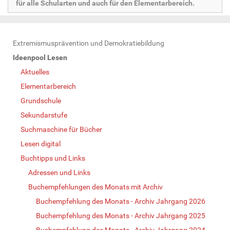
für alle Schularten und auch für den Elementarbereich.
N
Extremismusprävention und Demokratiebildung
a
Ideenpool Lesen
v
Aktuelles
i
Elementarbereich
g
Grundschule
a
Sekundarstufe
t
Suchmaschine für Bücher
i
Lesen digital
o
Buchtipps und Links
n
Adressen und Links
Buchempfehlungen des Monats mit Archiv
Buchempfehlung des Monats - Archiv Jahrgang 2026
Buchempfehlung des Monats - Archiv Jahrgang 2025
Buchempfehlung des Monats - Archiv Jahrgang 2024