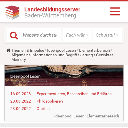
Landesbildungsserver
Baden-Württemberg
Fach wählen
Schulstufe wäh
Y
Themen & Impulse
Ideenpool Lesen
Elementarbereich
o
Allgemeine Informationen und Begriffsklärung
Gezinktes
u
Memory
a
r
e
h
e
r
e
16.09.2023
Experimentieren, Beschreiben und Erklären
:
28.06.2022
Philosophieren
23.06.2022
Quellen
Ideenpool Lesen: Elementarbereich