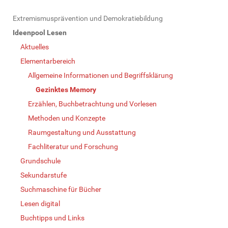
N
Extremismusprävention und Demokratiebildung
a
Ideenpool Lesen
v
Aktuelles
i
Elementarbereich
g
Allgemeine Informationen und Begriffsklärung
a
Gezinktes Memory
t
Erzählen, Buchbetrachtung und Vorlesen
i
Methoden und Konzepte
o
Raumgestaltung und Ausstattung
n
Fachliteratur und Forschung
Grundschule
Sekundarstufe
Suchmaschine für Bücher
Lesen digital
Buchtipps und Links