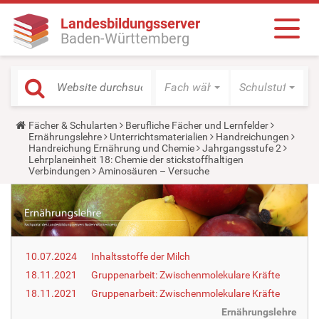
Landesbildungsserver
Baden-Württemberg
Fach wählen
Schulstufe wäh
Y
Fächer & Schularten
Berufliche Fächer und Lernfelder
o
Ernährungslehre
Unterrichtsmaterialien
Handreichungen
u
Handreichung Ernährung und Chemie
Jahrgangsstufe 2
a
Lehrplaneinheit 18: Chemie der stickstoffhaltigen
r
Verbindungen
Aminosäuren – Versuche
e
h
e
r
e
:
10.07.2024
Inhaltsstoffe der Milch
18.11.2021
Gruppenarbeit: Zwischenmolekulare Kräfte
18.11.2021
Gruppenarbeit: Zwischenmolekulare Kräfte
Ernährungslehre