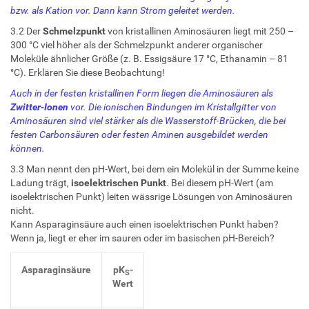
bzw. als Kation vor. Dann kann Strom geleitet werden.
3.2 Der
Schmelzpunkt
von kristallinen Aminosäuren liegt mit 250 –
300 °C viel höher als der Schmelzpunkt anderer organischer
Moleküle ähnlicher Größe (z. B. Essigsäure 17 °C, Ethanamin – 81
°C). Erklären Sie diese Beobachtung!
Auch in der festen kristallinen Form liegen die Aminosäuren als
Zwitter-Ionen
vor. Die ionischen Bindungen im Kristallgitter von
Aminosäuren sind viel stärker als die Wasserstoff-Brücken, die bei
festen Carbonsäuren oder festen Aminen ausgebildet werden
können.
3.3 Man nennt den pH-Wert, bei dem ein Molekül in der Summe keine
Ladung trägt,
isoelektrischen Punkt
. Bei diesem pH-Wert (am
isoelektrischen Punkt) leiten wässrige Lösungen von Aminosäuren
nicht.
Kann Asparaginsäure auch einen isoelektrischen Punkt haben?
Wenn ja, liegt er eher im sauren oder im basischen pH-Bereich?
Asparaginsäure
pK
-
S
Wert