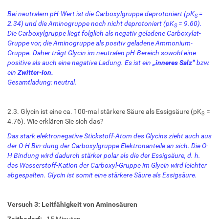
Bei neutralem pH-Wert ist die Carboxylgruppe deprotoniert (pK
=
S
2.34) und die Aminogruppe noch nicht deprotoniert (pK
= 9.60).
S
Die Carboxylgruppe liegt folglich als negativ geladene Carboxylat-
Gruppe vor, die Aminogruppe als positiv geladene Ammonium-
Gruppe. Daher trägt Glycin im neutralen pH-Bereich sowohl eine
positive als auch eine negative Ladung. Es ist ein
„inneres Salz“
bzw.
ein
Zwitter-Ion.
Gesamtladung: neutral.
2.3. Glycin ist eine ca. 100-mal stärkere Säure als Essigsäure (pK
=
S
4.76). Wie erklären Sie sich das?
Das stark elektronegative Stickstoff-Atom des Glycins zieht auch aus
der O-H Bin-dung der Carboxylgruppe Elektronanteile an sich. Die O-
H Bindung wird dadurch stärker polar als die der Essigsäure, d. h.
das Wasserstoff-Kation der Carboxyl-Gruppe im Glycin wird leichter
abgespalten. Glycin ist somit eine stärkere Säure als Essigsäure.
Versuch 3: Leitfähigkeit von Aminosäuren