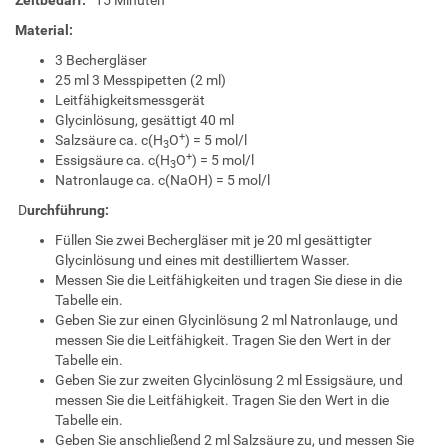
Zeitbedarf:
15 Minuten
Material:
3 Bechergläser
25 ml 3 Messpipetten (2 ml)
Leitfähigkeitsmessgerät
Glycinlösung, gesättigt 40 ml
+
Salzsäure ca. c(H
O
) = 5 mol/l
3
+
Essigsäure ca. c(H
O
) = 5 mol/l
3
Natronlauge ca. c(NaOH) = 5 mol/l
D
urchführung:
Füllen Sie zwei Bechergläser mit je 20 ml gesättigter
Glycinlösung und eines mit destilliertem Wasser.
Messen Sie die Leitfähigkeiten und tragen Sie diese in die
Tabelle ein.
Geben Sie zur einen Glycinlösung 2 ml Natronlauge, und
messen Sie die Leitfähigkeit. Tragen Sie den Wert in der
Tabelle ein.
Geben Sie zur zweiten Glycinlösung 2 ml Essigsäure, und
messen Sie die Leitfähigkeit. Tragen Sie den Wert in die
Tabelle ein.
Geben Sie anschließend 2 ml Salzsäure zu, und messen Sie