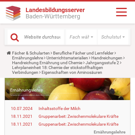
Landesbildungsserver
Baden-Württemberg
Fach wählen
Schulstufe wäh
Y
Fächer & Schularten
Berufliche Fächer und Lernfelder
o
Ernährungslehre
Unterrichtsmaterialien
Handreichungen
u
Handreichung Ernährung und Chemie
Jahrgangsstufe 2
a
Lehrplaneinheit 18: Chemie der stickstoffhaltigen
r
Verbindungen
Eigenschaften von Aminosäuren
e
h
e
r
e
:
10.07.2024
Inhaltsstoffe der Milch
18.11.2021
Gruppenarbeit: Zwischenmolekulare Kräfte
18.11.2021
Gruppenarbeit: Zwischenmolekulare Kräfte
Ernährungslehre