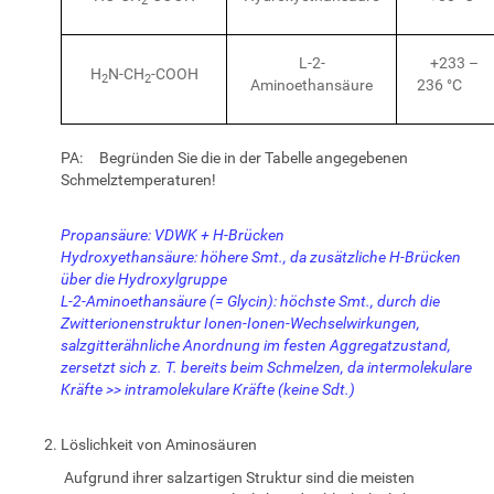
2
L-2-
+233 –
H
N-CH
-COOH
2
2
Aminoethansäure
236 °C
PA: Begründen Sie die in der Tabelle angegebenen
Schmelztemperaturen!
Propansäure: VDWK + H-Brücken
Hydroxyethansäure: höhere Smt., da zusätzliche H-Brücken
über die Hydroxylgruppe
L-2-Aminoethansäure (= Glycin): höchste Smt., durch die
Zwitterionenstruktur Ionen-Ionen-Wechselwirkungen,
salzgitterähnliche Anordnung im festen Aggregatzustand,
zersetzt sich z. T. bereits beim Schmelzen, da intermolekulare
Kräfte >> intramolekulare Kräfte (keine Sdt.)
Löslichkeit von Aminosäuren
Aufgrund ihrer salzartigen Struktur sind die meisten