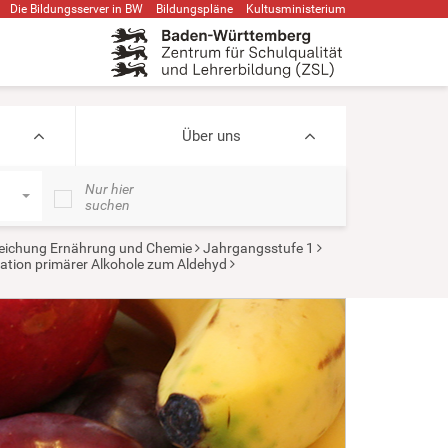
Die Bildungsserver in BW
Bildungspläne
Kultusministerium
Über uns
Nur hier
suchen
eichung Ernährung und Chemie
Jahrgangsstufe 1
dation primärer Alkohole zum Aldehyd