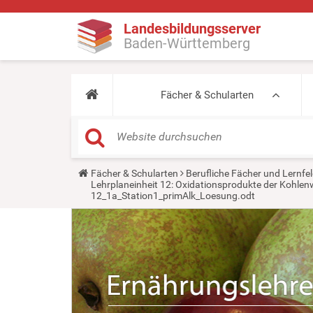
Landesbildungsserver
Baden-Württemberg
Fächer & Schularten
Y
Fächer & Schularten
Berufliche Fächer und Lernfel
o
Lehrplaneinheit 12: Oxidationsprodukte der Kohlen
u
12_1a_Station1_primAlk_Loesung.odt
a
r
e
h
e
r
e
: