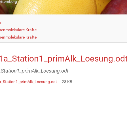
h
henmolekulare Kräfte
henmolekulare Kräfte
1a_Station1_primAlk_Loesung.od
Station1_primAlk_Loesung.odt
_Station1_primAlk_Loesung.odt
— 28 KB