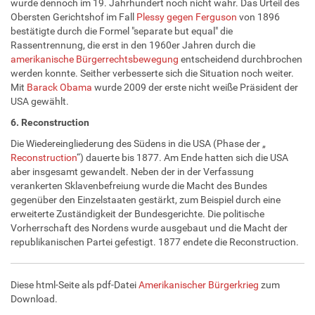
wurde dennoch im 19. Jahrhundert noch nicht wahr. Das Urteil des
Obersten Gerichtshof im Fall
Plessy gegen Ferguson
von 1896
bestätigte durch die Formel "separate but equal" die
Rassentrennung, die erst in den 1960er Jahren durch die
amerikanische Bürgerrechtsbewegung
entscheidend durchbrochen
werden konnte. Seither verbesserte sich die Situation noch weiter.
Mit
Barack Obama
wurde 2009 der erste nicht weiße Präsident der
USA gewählt.
6. Reconstruction
Die Wiedereingliederung des Südens in die USA (Phase der „
Reconstruction
“) dauerte bis 1877. Am Ende hatten sich die USA
aber insgesamt gewandelt. Neben der in der Verfassung
verankerten Sklavenbefreiung wurde die Macht des Bundes
gegenüber den Einzelstaaten gestärkt, zum Beispiel durch eine
erweiterte Zuständigkeit der Bundesgerichte. Die politische
Vorherrschaft des Nordens wurde ausgebaut und die Macht der
republikanischen Partei gefestigt. 1877 endete die Reconstruction.
Diese html-Seite als pdf-Datei
Amerikanischer Bürgerkrieg
zum
Download.