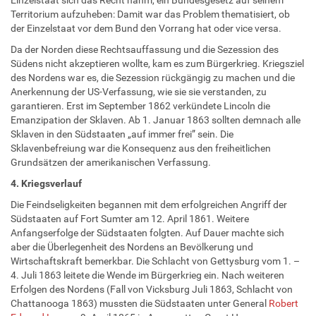
Territorium aufzuheben: Damit war das Problem thematisiert, ob
der Einzelstaat vor dem Bund den Vorrang hat oder vice versa.
Da der Norden diese Rechtsauffassung und die Sezession des
Südens nicht akzeptieren wollte, kam es zum Bürgerkrieg. Kriegsziel
des Nordens war es, die Sezession rückgängig zu machen und die
Anerkennung der US-Verfassung, wie sie sie verstanden, zu
garantieren. Erst im September 1862 verkündete Lincoln die
Emanzipation der Sklaven. Ab 1. Januar 1863 sollten demnach alle
Sklaven in den Südstaaten „auf immer frei” sein. Die
Sklavenbefreiung war die Konsequenz aus den freiheitlichen
Grundsätzen der amerikanischen Verfassung.
4. Kriegsverlauf
Die Feindseligkeiten begannen mit dem erfolgreichen Angriff der
Südstaaten auf Fort Sumter am 12. April 1861. Weitere
Anfangserfolge der Südstaaten folgten. Auf Dauer machte sich
aber die Überlegenheit des Nordens an Bevölkerung und
Wirtschaftskraft bemerkbar. Die Schlacht von Gettysburg vom 1. –
4. Juli 1863 leitete die Wende im Bürgerkrieg ein. Nach weiteren
Erfolgen des Nordens (Fall von Vicksburg Juli 1863, Schlacht von
Chattanooga 1863) mussten die Südstaaten unter General
Robert