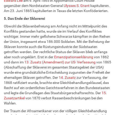
Edward Lee
am 9. April 1865 in Appomattox Court House
gegenüber dem Nordstaaten-General
Ulysses S. Grant
kapitulieren.
Am 23. Juni 1865 kapitulierten in Texas die letzten Konföderierten.
5. Das Ende der Sklaverei
Obwohl die Sklavenbefreiung am Anfang nicht im Mittelpunkt des
Konflikts gestanden hatte, wurde sie im Verlauf des Konfliktes
wichtiger. Immer mehr geflohene Schwarze kämpften in den Reihen
der Union, insgesamt etwa 186.000 Soldaten. Mit der Befreiung der
Sklaven konnte auch die Rüstungsindustrie der Südstaaten
getroffen werden. Der rechtliche Status der Sklaven blieb anfangs
aber noch ungeklärt. Erst in der
Emanzipationserklärung
von 1862
und dann im
13. Zusatz (Amendment) zur US- Verfassung
von 1865
(Abschaffung der Sklaverei im gesamten Staatsgebiet der USA)
wurde eine grundsätzliche Entscheidung zugunsten der Freiheit der
ehemaligen Sklaven getroffen. Der
14. Zusatz
zur Verfassung, der
1868 ratifiziert wurde, brachte eine Gleichbehandlungsklausel, das
Recht auf ein ordentliches Gerichtsverfahren in den Bundesstaaten
und legte die Grundlagen des Staatsbürgerschaftsrechts. Der
15.
Zusatzartikel
von 1870 verbot Rassenbeschränkungen bei den
Wahlen.
Der Traum der Afroamerikaner von der völligen Gleichbehandlung