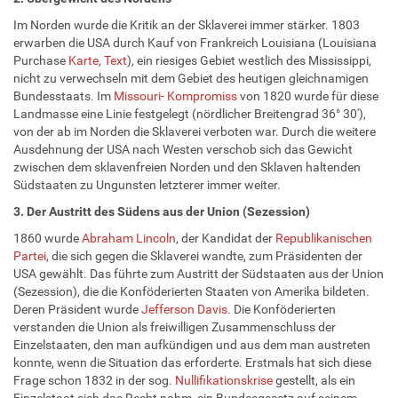
Im Norden wurde die Kritik an der Sklaverei immer stärker. 1803
erwarben die USA durch Kauf von Frankreich Louisiana (Louisiana
Purchase
Karte
,
Text
), ein riesiges Gebiet westlich des Mississippi,
nicht zu verwechseln mit dem Gebiet des heutigen gleichnamigen
Bundesstaats. Im
Missouri- Kompromiss
von 1820 wurde für diese
Landmasse eine Linie festgelegt (nördlicher Breitengrad 36° 30'),
von der ab im Norden die Sklaverei verboten war. Durch die weitere
Ausdehnung der USA nach Westen verschob sich das Gewicht
zwischen dem sklavenfreien Norden und den Sklaven haltenden
Südstaaten zu Ungunsten letzterer immer weiter.
3. Der Austritt des Südens aus der Union (Sezession)
1860 wurde
Abraham Lincoln
, der Kandidat der
Republikanischen
Partei
, die sich gegen die Sklaverei wandte, zum Präsidenten der
USA gewählt. Das führte zum Austritt der Südstaaten aus der Union
(Sezession), die die Konföderierten Staaten von Amerika bildeten.
Deren Präsident wurde
Jefferson Davis
. Die Konföderierten
verstanden die Union als freiwilligen Zusammenschluss der
Einzelstaaten, den man aufkündigen und aus dem man austreten
konnte, wenn die Situation das erforderte. Erstmals hat sich diese
Frage schon 1832 in der sog.
Nullifikationskrise
gestellt, als ein
Einzelstaat sich das Recht nahm, ein Bundesgesetz auf seinem