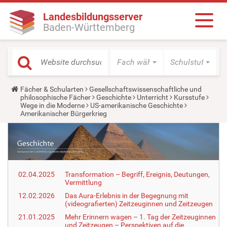
Landesbildungsserver
Baden-Württemberg
Fach wählen
Schulstufe wäh
Y
Fächer & Schularten
Gesellschaftswissenschaftliche und
o
philosophische Fächer
Geschichte
Unterricht
Kursstufe
u
Wege in die Moderne
US-amerikanische Geschichte
a
Amerikanischer Bürgerkrieg
r
e
h
e
r
e
:
02.04.2025
Transformation – Begriff, Ereignis, Deutungen,
Vermittlung
12.02.2026
Das Aura-Erlebnis in der Begegnung mit
(videografierten) Zeitzeuginnen und Zeitzeugen
21.01.2025
Mehr Erinnern wagen – 1. Tag der Zeitzeuginnen
und Zeitzeugen – Perspektiven auf die