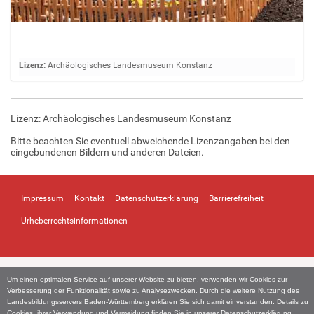
Z
Lizenz:
Archäologisches Landesmuseum Konstanz
e
i
g
Lizenz: Archäologisches Landesmuseum Konstanz
e
B
Bitte beachten Sie eventuell abweichende Lizenzangaben bei den
i
eingebundenen Bildern und anderen Dateien.
l
d
i
Impressum
Kontakt
Datenschutzerklärung
Barrierefreiheit
n
v
Urheberrechtsinformationen
o
l
l
e
Um einen optimalen Service auf unserer Website zu bieten, verwenden wir Cookies zur
r
Verbesserung der Funktionalität sowie zu Analysezwecken. Durch die weitere Nutzung des
G
Landesbildungsservers Baden-Württemberg erklären Sie sich damit einverstanden. Details zu
Cookies, ihrer Verwendung und Vermeidung finden Sie in unserer
Datenschutzerklärung
.