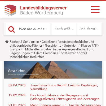
Landesbildungsserver
Baden-Württemberg
Fach wählen
Schulstufe wäh
Y
Fächer & Schularten
Gesellschaftswissenschaftliche und
o
philosophische Fächer
Geschichte
Unterricht
Klasse 7/8
u
Europa im Mittelalter – Leben in der Agrargesellschaft und
a
Begegnungen mit dem Fremden
Konstanzer Konzil
r
Menschliches Bedürfnis
e
h
e
r
e
:
02.04.2025
Transformation – Begriff, Ereignis, Deutungen,
Vermittlung
12.02.2026
Das Aura-Erlebnis in der Begegnung mit
(videografierten) Zeitzeuginnen und Zeitzeugen
21.01.2025
Mehr Erinnern wagen – 1. Tag der Zeitzeuginnen