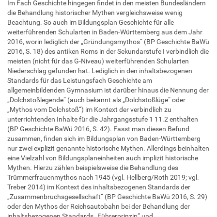
Im Fach Geschichte hingegen findet in den meisten Bundesländern
die Behandlung historischer Mythen vergleichsweise wenig
Beachtung. So auch im Bildungsplan Geschichte für alle
weiterführenden Schularten in Baden-Württemberg aus dem Jahr
2016, worin lediglich der „Gründungsmythos“ (BP Geschichte BaWü
2016, S. 18) des antiken Roms in der Sekundarstufe I verbindlich die
meisten (nicht für das G-Niveau) weiterführenden Schularten
Niederschlag gefunden hat. Lediglich in den inhaltsbezogenen
Standards für das Leistungsfach Geschichte am
allgemeinbildenden Gymnasium ist darüber hinaus die Nennung der
„Dolchstoßlegende“ (auch bekannt als „Dolchstoßlüge“ oder
„Mythos vom Dolchstoß“) im Kontext der verbindlich zu
unterrichtenden Inhalte für die Jahrgangsstufe 1 11.2 enthalten
(BP Geschichte BaWü 2016, S. 42). Fasst man diesen Befund
zusammen, finden sich im Bildungsplan von Baden-Württemberg
nur zwei explizit genannte historische Mythen. Allerdings beinhalten
eine Vielzahl von Bildungsplaneinheiten auch implizit historische
Mythen. Hierzu zählen beispielsweise die Behandlung des
Trümmerfrauenmythos nach 1945 (vgl. Hellberg/Roth 2019; vgl.
Treber 2014) im Kontext des inhaltsbezogenen Standards der
„Zusammenbruchsgesellschaft“ (BP Geschichte BaWü 2016, S. 29)
oder den Mythos der Reichsautobahn bei der Behandlung der
inhaltsbezogenen Standards „Führerprinzip“ und