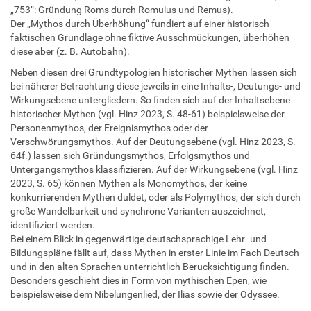
„753“: Gründung Roms durch Romulus und Remus).
Der „Mythos durch Überhöhung“ fundiert auf einer historisch-
faktischen Grundlage ohne fiktive Ausschmückungen, überhöhen
diese aber (z. B. Autobahn).
Neben diesen drei Grundtypologien historischer Mythen lassen sich
bei näherer Betrachtung diese jeweils in eine Inhalts-, Deutungs- und
Wirkungsebene untergliedern. So finden sich auf der Inhaltsebene
historischer Mythen (vgl. Hinz 2023, S. 48-61) beispielsweise der
Personenmythos, der Ereignismythos oder der
Verschwörungsmythos. Auf der Deutungsebene (vgl. Hinz 2023, S.
64f.) lassen sich Gründungsmythos, Erfolgsmythos und
Untergangsmythos klassifizieren. Auf der Wirkungsebene (vgl. Hinz
2023, S. 65) können Mythen als Monomythos, der keine
konkurrierenden Mythen duldet, oder als Polymythos, der sich durch
große Wandelbarkeit und synchrone Varianten auszeichnet,
identifiziert werden.
Bei einem Blick in gegenwärtige deutschsprachige Lehr- und
Bildungspläne fällt auf, dass Mythen in erster Linie im Fach Deutsch
und in den alten Sprachen unterrichtlich Berücksichtigung finden.
Besonders geschieht dies in Form von mythischen Epen, wie
beispielsweise dem Nibelungenlied, der Ilias sowie der Odyssee.