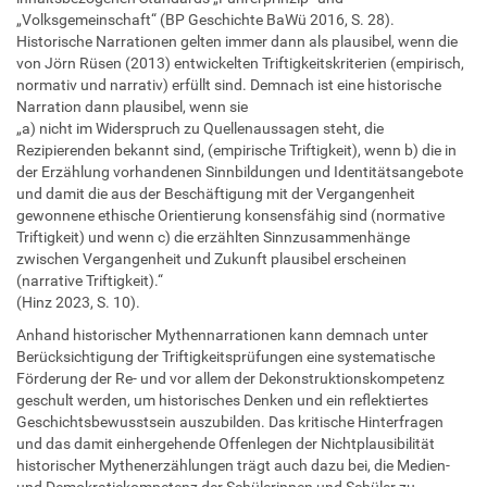
„Volksgemeinschaft“ (BP Geschichte BaWü 2016, S. 28).
Historische Narrationen gelten immer dann als plausibel, wenn die
von Jörn Rüsen (2013) entwickelten Triftigkeitskriterien (empirisch,
normativ und narrativ) erfüllt sind. Demnach ist eine historische
Narration dann plausibel, wenn sie
„a) nicht im Widerspruch zu Quellenaussagen steht, die
Rezipierenden bekannt sind, (empirische Triftigkeit), wenn b) die in
der Erzählung vorhandenen Sinnbildungen und Identitätsangebote
und damit die aus der Beschäftigung mit der Vergangenheit
gewonnene ethische Orientierung konsensfähig sind (normative
Triftigkeit) und wenn c) die erzählten Sinnzusammenhänge
zwischen Vergangenheit und Zukunft plausibel erscheinen
(narrative Triftigkeit).“
(Hinz 2023, S. 10).
Anhand historischer Mythennarrationen kann demnach unter
Berücksichtigung der Triftigkeitsprüfungen eine systematische
Förderung der Re- und vor allem der Dekonstruktionskompetenz
geschult werden, um historisches Denken und ein reflektiertes
Geschichtsbewusstsein auszubilden. Das kritische Hinterfragen
und das damit einhergehende Offenlegen der Nichtplausibilität
historischer Mythenerzählungen trägt auch dazu bei, die Medien-
und Demokratiekompetenz der Schülerinnen und Schüler zu