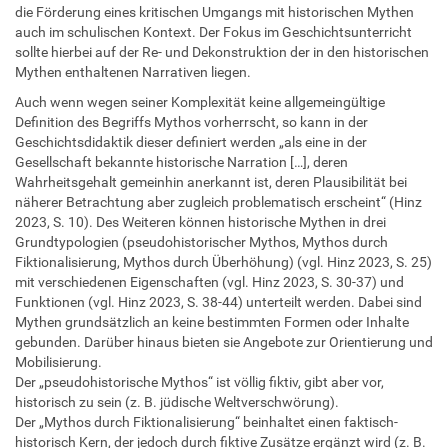
die Förderung eines kritischen Umgangs mit historischen Mythen
auch im schulischen Kontext. Der Fokus im Geschichtsunterricht
sollte hierbei auf der Re- und Dekonstruktion der in den historischen
Mythen enthaltenen Narrativen liegen.
Auch wenn wegen seiner Komplexität keine allgemeingültige
Definition des Begriffs Mythos vorherrscht, so kann in der
Geschichtsdidaktik dieser definiert werden „als eine in der
Gesellschaft bekannte historische Narration […], deren
Wahrheitsgehalt gemeinhin anerkannt ist, deren Plausibilität bei
näherer Betrachtung aber zugleich problematisch erscheint“ (Hinz
2023, S. 10). Des Weiteren können historische Mythen in drei
Grundtypologien (pseudohistorischer Mythos, Mythos durch
Fiktionalisierung, Mythos durch Überhöhung) (vgl. Hinz 2023, S. 25)
mit verschiedenen Eigenschaften (vgl. Hinz 2023, S. 30-37) und
Funktionen (vgl. Hinz 2023, S. 38-44) unterteilt werden. Dabei sind
Mythen grundsätzlich an keine bestimmten Formen oder Inhalte
gebunden. Darüber hinaus bieten sie Angebote zur Orientierung und
Mobilisierung.
Der „pseudohistorische Mythos“ ist völlig fiktiv, gibt aber vor,
historisch zu sein (z. B. jüdische Weltverschwörung).
Der „Mythos durch Fiktionalisierung“ beinhaltet einen faktisch-
historisch Kern, der jedoch durch fiktive Zusätze ergänzt wird (z. B.