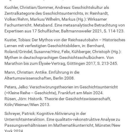
Kuchler, Christian/Sommer, Andreas: Geschichtskultur als
Zentralkategorie des Geschichtsunterrichts, in: Reinhardt,
Volker/Rehm, Markus/Wilhelm, Markus (Hg.): Wirksamer
Fachunterricht. Metaband. Eine metaanalytische Betrachtung von
Expertisen aus 17 Schulfächer, Baltmannsweiler 2021, S. 114-123.
Kuster, Tobias: Der Mythos von der Reichsautobahn – Historisches
Lernen mit verfestigten Geschichtsbildern, in: Bernhard,
Roland/Grindel, Susanne/Hinz, Felix, Kühberger, Christoph (Hg.):
Mythen in deutschsprachigen Geschichtsschulbüchern. Von
Marathon bis zum Élysée-Vertrag, Göttingen 2017, S. 213-245.
Mann, Christian: Antike. Einführung in die
Altertumswissenschaften, Berlin 2008.
Peters, Jelko: Verschwörungstheorien im Geschichtsunterricht
(=Kleine Reihe – Geschichte), Frankfurt am Main 2024.
Rüsen, Jörn: Historik. Theorie der Geschichtswissenschaft,
Köln/Weimar/Wien 2013.
Schreyer, Patrick: Kognitive Aktivierung in der
Unterrichtsinteraktion. Eine qualitativ-rekonstruktive Analyse zu
Passungsverhältnissen im Mathematikunterricht, Münster/New
York 2024.