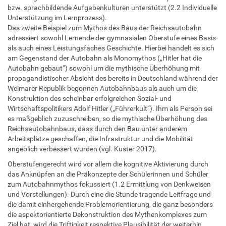
bzw. sprachbildende Aufgabenkulturen unterstützt (2.2 Individuelle
Unterstützung im Lernprozess).
Das zweite Beispiel zum Mythos des Baus der Reichsautobahn
adressiert sowohl Lernende der gymnasialen Oberstufe eines Basis-
als auch eines Leistungsfaches Geschichte. Hierbei handelt es sich
am Gegenstand der Autobahn als Monomythos („Hitler hat die
Autobahn gebaut“) sowohl um die mythische Überhöhung mit
propagandistischer Absicht des bereits in Deutschland während der
Weimarer Republik begonnen Autobahnbaus als auch um die
Konstruktion des scheinbar erfolgreichen Sozial- und
Wirtschaftspolitikers Adolf Hitler („Führerkult“). Ihm als Person sei
es maßgeblich zuzuschreiben, so die mythische Überhöhung des
Reichsautobahnbaus, dass durch den Bau unter anderem
Arbeitsplätze geschaffen, die Infrastruktur und die Mobilität
angeblich verbessert wurden (vgl. Kuster 2017).
Oberstufengerecht wird vor allem die kognitive Aktivierung durch
das Anknüpfen an die Präkonzepte der Schülerinnen und Schüler
zum Autobahnmythos fokussiert (1.2 Ermittlung von Denkweisen
und Vorstellungen). Durch eine die Stunde tragende Leitfrage und
die damit einhergehende Problemorientierung, die ganz besonders
die aspektorientierte Dekonstruktion des Mythenkomplexes zum
Ziel hat, wird die Triftigkeit respektive Plausibilität der weiterhin