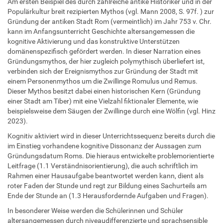
Am ersten Beispiel des durch zahlreiche antike Historiker und in der
Populärkultur breit rezipierten Mythos (vgl. Mann 2008, S. 97f. ) zur
Gründung der antiken Stadt Rom (vermeintlich) im Jahr 753 v. Chr.
kann im Anfangsunterricht Geschichte altersangemessen die
kognitive Aktivierung und das konstruktive Unterstützen
domänenspezifisch gefördert werden. In dieser Narration eines
Gründungsmythos, der hier zugleich polymythisch überliefert ist,
verbinden sich der Ereignismythos zur Gründung der Stadt mit
einem Personenmythos um die Zwillinge Romulus und Remus.
Dieser Mythos besitzt dabei einen historischen Kern (Gründung
einer Stadt am Tiber) mit eine Vielzahl fiktionaler Elemente, wie
beispielsweise dem Säugen der Zwillinge durch eine Wölfin (vgl. Hinz
2023).
Kognitiv aktiviert wird in dieser Unterrichtssequenz bereits durch die
im Einstieg vorhandene kognitive Dissonanz der Aussagen zum
Gründungsdatum Roms. Die hieraus entwickelte problemorientierte
Leitfrage (1.1 Verständnisorientierung), die auch schriftlich im
Rahmen einer Hausaufgabe beantwortet werden kann, dient als
roter Faden der Stunde und regt zur Bildung eines Sachurteils am
Ende der Stunde an (1.3 Herausfordernde Aufgaben und Fragen).
In besonderer Weise werden die Schülerinnen und Schüler
altersangemessen durch niveaudifferenzierte und sprachsensible