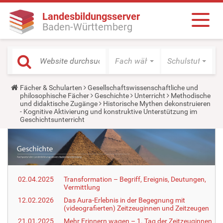
Landesbildungsserver
Baden-Württemberg
Fach wählen
Schulstufe wäh
Y
Fächer & Schularten
Gesellschaftswissenschaftliche und
o
philosophische Fächer
Geschichte
Unterricht
Methodische
u
und didaktische Zugänge
Historische Mythen dekonstruieren
a
- Kognitive Aktivierung und konstruktive Unterstützung im
r
Geschichtsunterricht
e
h
e
r
e
:
02.04.2025
Transformation – Begriff, Ereignis, Deutungen,
Vermittlung
12.02.2026
Das Aura-Erlebnis in der Begegnung mit
(videografierten) Zeitzeuginnen und Zeitzeugen
21.01.2025
Mehr Erinnern wagen – 1. Tag der Zeitzeuginnen