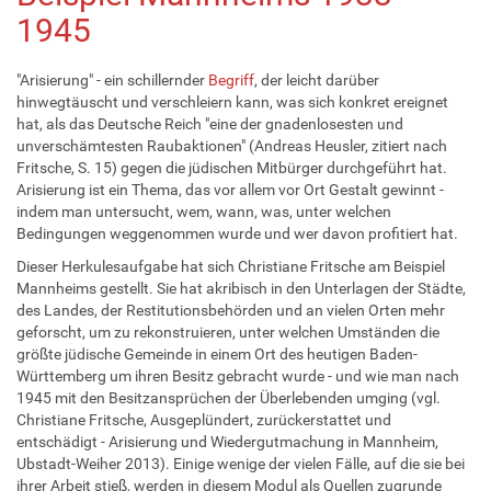
1945
"Arisierung" - ein schillernder
Begriff
, der leicht darüber
hinwegtäuscht und verschleiern kann, was sich konkret ereignet
hat, als das Deutsche Reich "eine der gnadenlosesten und
unverschämtesten Raubaktionen" (Andreas Heusler, zitiert nach
Fritsche, S. 15) gegen die jüdischen Mitbürger durchgeführt hat.
Arisierung ist ein Thema, das vor allem vor Ort Gestalt gewinnt -
indem man untersucht, wem, wann, was, unter welchen
Bedingungen weggenommen wurde und wer davon profitiert hat.
Dieser Herkulesaufgabe hat sich Christiane Fritsche am Beispiel
Mannheims gestellt. Sie hat akribisch in den Unterlagen der Städte,
des Landes, der Restitutionsbehörden und an vielen Orten mehr
geforscht, um zu rekonstruieren, unter welchen Umständen die
größte jüdische Gemeinde in einem Ort des heutigen Baden-
Württemberg um ihren Besitz gebracht wurde - und wie man nach
1945 mit den Besitzansprüchen der Überlebenden umging (vgl.
Christiane Fritsche, Ausgeplündert, zurückerstattet und
entschädigt - Arisierung und Wiedergutmachung in Mannheim,
Ubstadt-Weiher 2013). Einige wenige der vielen Fälle, auf die sie bei
ihrer Arbeit stieß, werden in diesem Modul als Quellen zugrunde