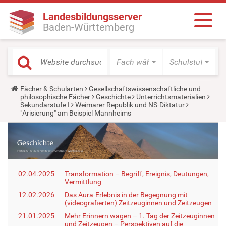
Landesbildungsserver
Baden-Württemberg
Fach wählen
Schulstufe wäh
Y
Fächer & Schularten
Gesellschaftswissenschaftliche und
o
philosophische Fächer
Geschichte
Unterrichtsmaterialien
u
Sekundarstufe I
Weimarer Republik und NS-Diktatur
a
"Arisierung" am Beispiel Mannheims
r
e
h
e
r
e
:
02.04.2025
Transformation – Begriff, Ereignis, Deutungen,
Vermittlung
12.02.2026
Das Aura-Erlebnis in der Begegnung mit
(videografierten) Zeitzeuginnen und Zeitzeugen
21.01.2025
Mehr Erinnern wagen – 1. Tag der Zeitzeuginnen
und Zeitzeugen – Perspektiven auf die