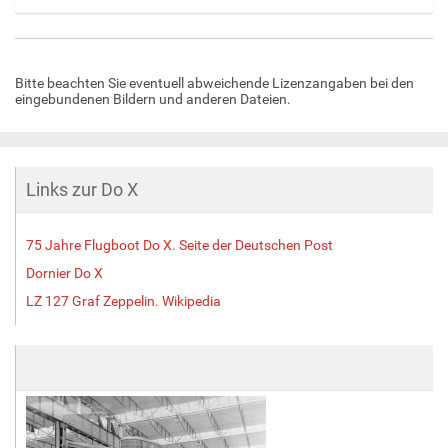
Z
e
i
Bitte beachten Sie eventuell abweichende Lizenzangaben bei den
g
eingebundenen Bildern und anderen Dateien.
e
B
i
l
d
Links zur Do X
i
n
v
75 Jahre Flugboot Do X. Seite der Deutschen Post
o
Dornier Do X
l
LZ 127 Graf Zeppelin. Wikipedia
l
e
r
G
r
ö
ß
e