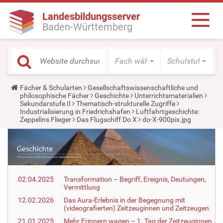
Landesbildungsserver
Baden-Württemberg
Fach wählen
Schulstufe wäh
Y
Fächer & Schularten
Gesellschaftswissenschaftliche und
o
philosophische Fächer
Geschichte
Unterrichtsmaterialien
u
Sekundarstufe II
Thematisch-strukturelle Zugriffe
a
Industrialisierung in Friedrichshafen
Luftfahrtgeschichte:
r
Zeppelins Flieger
Das Flugschiff Do X
do-X-900pix.jpg
e
h
e
r
e
:
02.04.2025
Transformation – Begriff, Ereignis, Deutungen,
Vermittlung
12.02.2026
Das Aura-Erlebnis in der Begegnung mit
(videografierten) Zeitzeuginnen und Zeitzeugen
21.01.2025
Mehr Erinnern wagen – 1. Tag der Zeitzeuginnen