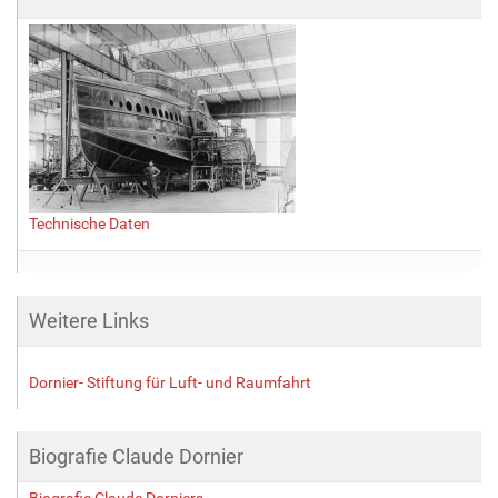
r
ö
ß
e
…
Technische Daten
Weitere Links
Dornier- Stiftung für Luft- und Raumfahrt
Biografie Claude Dornier
Biografie Claude Dorniers