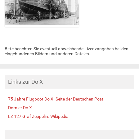
Z
e
i
Bitte beachten Sie eventuell abweichende Lizenzangaben bei den
g
eingebundenen Bildern und anderen Dateien.
e
B
i
l
d
Links zur Do X
i
n
v
75 Jahre Flugboot Do X. Seite der Deutschen Post
o
Dornier Do X
l
LZ 127 Graf Zeppelin. Wikipedia
l
e
r
G