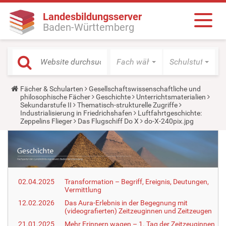
Landesbildungsserver
Baden-Württemberg
Fach wählen
Schulstufe wäh
Y
Fächer & Schularten
Gesellschaftswissenschaftliche und
o
philosophische Fächer
Geschichte
Unterrichtsmaterialien
u
Sekundarstufe II
Thematisch-strukturelle Zugriffe
a
Industrialisierung in Friedrichshafen
Luftfahrtgeschichte:
r
Zeppelins Flieger
Das Flugschiff Do X
do-X-240pix.jpg
e
h
e
r
e
:
02.04.2025
Transformation – Begriff, Ereignis, Deutungen,
Vermittlung
12.02.2026
Das Aura-Erlebnis in der Begegnung mit
(videografierten) Zeitzeuginnen und Zeitzeugen
21.01.2025
Mehr Erinnern wagen – 1. Tag der Zeitzeuginnen