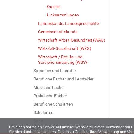
Quellen
Linksammlungen
Landeskunde, Landesgeschichte
Gemeinschaftskunde
Wirtschaft-Arbeit-Gesundheit (WAG)
Welt-Zeit-Gesellschaft (WZG)
Wirtschaft / Berufs- und
Studienorientierung (WBS)
Sprachen und Literatur
Berufliche Fächer und Lernfelder
Musische Fächer
Praktische Fächer
Berufliche Schularten
Schularten
Sport
Um einen optimalen Service auf unserer Website zu bieten, verwenden wir 
Sie sich damit einverstanden. Details zu Cookies, ihrer Verwendung und Ver