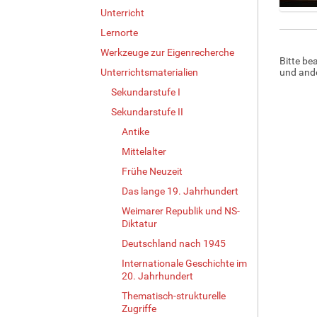
Unterricht
Z
Lernorte
e
i
Werkzeuge zur Eigenrecherche
Bitte be
g
Unterrichtsmaterialien
und ande
e
B
Sekundarstufe I
i
Sekundarstufe II
l
Antike
d
i
Mittelalter
n
Frühe Neuzeit
v
o
Das lange 19. Jahrhundert
l
Weimarer Republik und NS-
l
Diktatur
e
Deutschland nach 1945
r
G
Internationale Geschichte im
r
20. Jahrhundert
ö
Thematisch-strukturelle
ß
Zugriffe
e