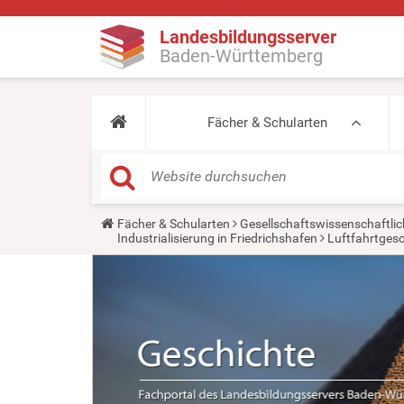
Landesbildungsserver
Baden-Württemberg
Fächer & Schularten
Y
Fächer & Schularten
Gesellschaftswissenschaftlic
o
Industrialisierung in Friedrichshafen
Luftfahrtgesc
u
a
r
e
h
e
r
e
: