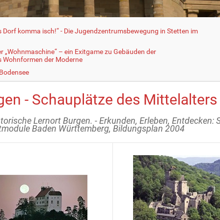
fs Dorf komma isch!“ - Die Jugendzentrumsbewegung in Stetten im
er „Wohnmaschine“ – ein Exitgame zu Gebäuden der
ls Wohnformen der Moderne
 Bodensee
gen - Schauplätze des Mittelalters
storische Lernort Burgen. - Erkunden, Erleben, Entdecken: 
tmodule Baden Württemberg, Bildungsplan 2004