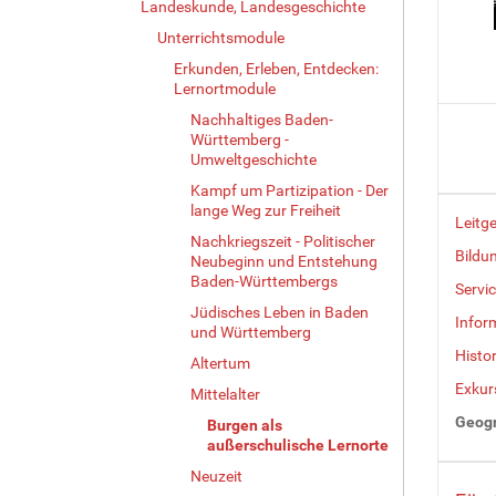
Landeskunde, Landesgeschichte
Unterrichtsmodule
Erkunden, Erleben, Entdecken:
Lernortmodule
Nachhaltiges Baden-
Württemberg -
Umweltgeschichte
Kampf um Partizipation - Der
lange Weg zur Freiheit
Leitg
Nachkriegszeit - Politischer
Bildu
Neubeginn und Entstehung
Baden-Württembergs
Servic
Jüdisches Leben in Baden
Infor
und Württemberg
Histo
Altertum
Exkur
Mittelalter
Geogr
Burgen als
außerschulische Lernorte
Neuzeit