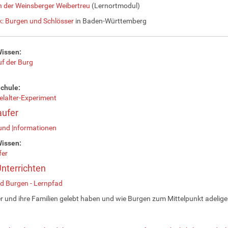
 der Weinsberger Weibertreu
(Lernortmodul)
k: Burgen und Schlösser
in Baden-Württemberg
Wissen:
f der Burg
chule:
elalter-Experiment
aufer
und |nformationen
Wissen:
fer
nterrichten
nd Burgen - Lernpfad
er und ihre Familien gelebt haben und wie Burgen zum Mittelpunkt adeli