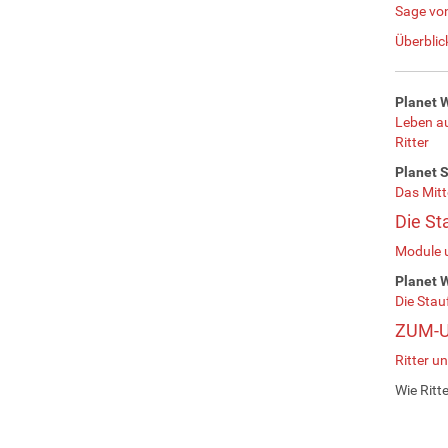
Sage von
Überblic
Planet 
Leben au
Ritter
Planet S
Das Mitt
Die St
Module 
Planet 
Die Stau
ZUM-U
Ritter u
Wie Ritt