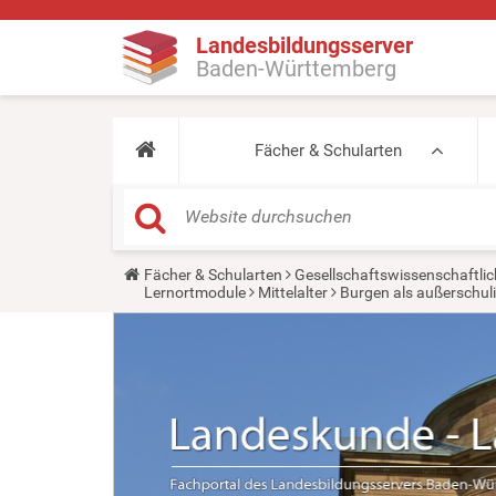
Landesbildungsserver
Baden-Württemberg
Fächer & Schularten
Y
Fächer & Schularten
Gesellschaftswissenschaftlic
o
Lernortmodule
Mittelalter
Burgen als außerschul
u
a
r
e
h
e
r
e
: