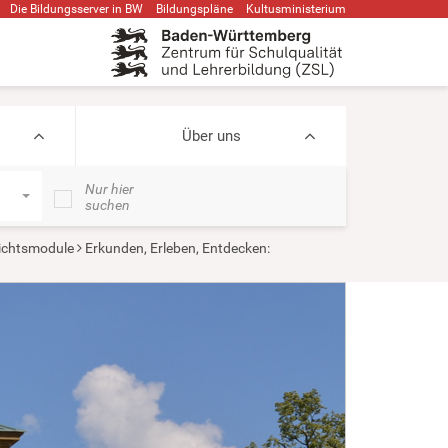
Die Bildungsserver in BW
Bildungspläne
Kultusministerium
Über uns
Nur hier
suchen
ichtsmodule
Erkunden, Erleben, Entdecken: