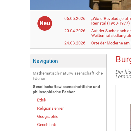
06.05.2026
„Wia d´Revoludsjo uf
Neu
Remstal (1968-1977)
20.04.2026
Auf der Suche nach d
Weißenhofsiedlung a
24.03.2026
Orte der Moderne am
Bur
Navigation
Der hi
Mathematisch-naturwissenschaftliche
Lernor
Fächer
Gesellschaftswissenschaftliche und
philosophische Fächer
Ethik
Religionslehren
Geographie
Geschichte