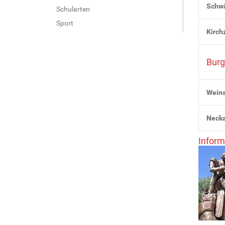
Schw
Schularten
Sport
Kirchz
Burg
Weins
Neck
Inform