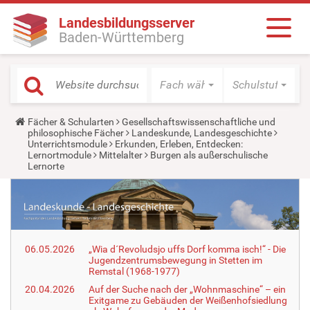
Landesbildungsserver
Baden-Württemberg
Fach wählen
Schulstufe wäh
Y
Fächer & Schularten
Gesellschaftswissenschaftliche und
o
philosophische Fächer
Landeskunde, Landesgeschichte
u
Unterrichtsmodule
Erkunden, Erleben, Entdecken:
a
Lernortmodule
Mittelalter
Burgen als außerschulische
r
Lernorte
e
h
e
r
e
:
06.05.2026
„Wia d´Revoludsjo uffs Dorf komma isch!“ - Die
Jugendzentrumsbewegung in Stetten im
Remstal (1968-1977)
20.04.2026
Auf der Suche nach der „Wohnmaschine“ – ein
Exitgame zu Gebäuden der Weißenhofsiedlung