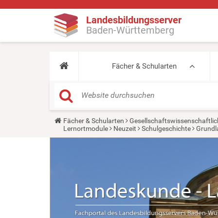
Landesbildungsserver
Baden-Württemberg
Fächer & Schularten
Y
Fächer & Schularten
Gesellschaftswissenschaftlic
o
Lernortmodule
Neuzeit
Schulgeschichte
Grundl
u
a
r
e
h
e
r
e
: