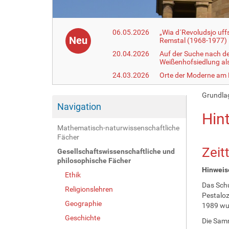
06.05.2026
„Wia d´Revoludsjo uf
Neu
Remstal (1968-1977)
20.04.2026
Auf der Suche nach d
Weißenhofsiedlung a
24.03.2026
Orte der Moderne am
Grundlag
Navigation
Hin
Mathematisch-naturwissenschaftliche
Fächer
Zeit
Gesellschaftswissenschaftliche und
philosophische Fächer
Hinweis
Ethik
Das Schu
Religionslehren
Pestaloz
Geographie
1989 wur
Geschichte
Die Samm