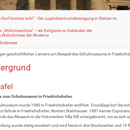
fs Dorf komma isch!“ - Die Jugendzentrumsbewegung in Stetten im
er „Wohnmaschine“ – ein Exitgame zu Gebäuden der
ls Wohnformen der Moderne
 Bodensee
en geschichtlichen Lernens am Beispiel des Schulmuseums in Friedrich
tergrund
tafel
e zum Schulmuseum in Friedrichshafen
lmuseum wurde 1980 in Friedrichshafen eröffnet. Grundlage bot die sc
zi-Schule in Friedrichshafen, Norbert Steinhauser. 1981 kamen Exponate
de das Museum in der historischen Villa Riß untergebracht, wo es sich a
lung wurde stetig erweitert und wird heute in drei Stockwerken und 19