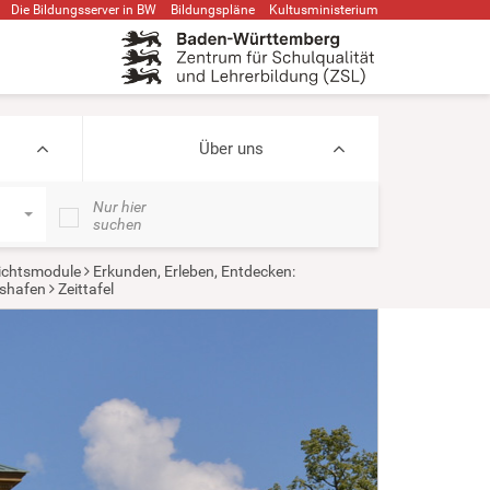
Die Bildungsserver in BW
Bildungspläne
Kultusministerium
Über uns
Nur hier
suchen
ichtsmodule
Erkunden, Erleben, Entdecken:
hshafen
Zeittafel