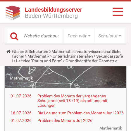
Landesbildungsserver
Baden-Württemberg
Fach wählen
Schulstufe wäh
Y
Fächer & Schularten
Mathematisch-naturwissenschaftliche
o
Fächer
Mathematik
Unterrichtsmaterialien
Sekundarstufe
u
I
Leitidee "Raum und Form"
Grundbegriffe der Geometrie
a
r
e
h
e
r
e
01.07.2026
Problem des Monats der vergangenen
:
Schuljahre (seit 18 /19) als pdf und mit
Lösungen
16.07.2026
Die Lösung zum Problem des Monats Juni 2026
01.07.2026
Problem des Monats Juli 2026
Mathematik