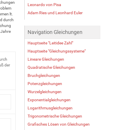
eichungen
Leonardo von Pisa
Problem
Adam Ries und Leonhard Euler
mmen lt.
nd durch
ichung
t Jahre
Navigation Gleichungen
Hauptseite "Leitidee Zahl"
Hauptseite "Gleichungssysteme"
urch
Lineare Gleichungen
uß der
Quadratische Gleichungen
Bruchgleichungen
Potenzgleichungen
Wurzelgleichungen
Exponentialgleichungen
Logarithmusgleichungen
Trigonometrische Gleichungen
Grafisches Lösen von Gleichungen