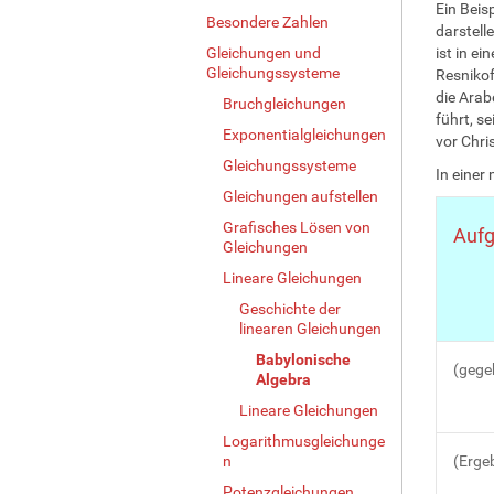
Ein Beis
Besondere Zahlen
darstell
Gleichungen und
ist in e
Gleichungssysteme
Resnikof
die Arab
Bruchgleichungen
führt, s
Exponentialgleichungen
vor Chri
Gleichungssysteme
In einer
Gleichungen aufstellen
Grafisches Lösen von
Aufg
Gleichungen
Lineare Gleichungen
Geschichte der
linearen Gleichungen
Babylonische
(gege
Algebra
Lineare Gleichungen
Logarithmusgleichunge
n
(Ergeb
Potenzgleichungen