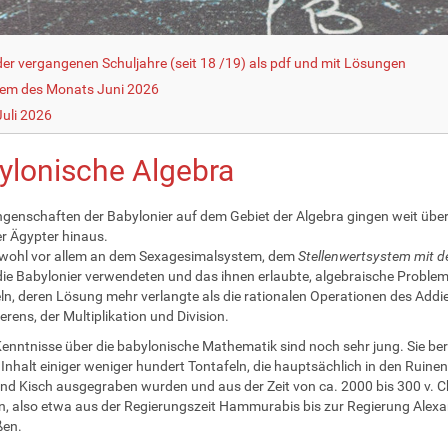
r vergangenen Schuljahre (seit 18 /19) als pdf und mit Lösungen
lem des Monats Juni 2026
uli 2026
ylonische Algebra
ngenschaften der Babylonier auf dem Gebiet der Algebra gingen weit übe
r Ägypter hinaus.
 wohl vor allem an dem Sexagesimalsystem, dem
Stellenwertsystem mit d
 die Babylonier verwendeten und das ihnen erlaubte, algebraische Proble
n, deren Lösung mehr verlangte als die rationalen Operationen des Addie
erens, der Multiplikation und Division.
enntnisse über die babylonische Mathematik sind noch sehr jung. Sie be
Inhalt einiger weniger hundert Tontafeln, die hauptsächlich in den Ruine
nd Kisch ausgegraben wurden und aus der Zeit von ca. 2000 bis 300 v. C
 also etwa aus der Regierungszeit Hammurabis bis zur Regierung Alex
ßen.