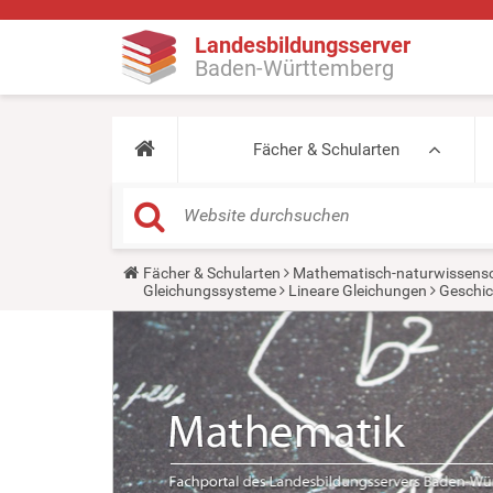
Landesbildungsserver
Baden-Württemberg
Fächer & Schularten
Y
Fächer & Schularten
Mathematisch-naturwissensc
o
Gleichungssysteme
Lineare Gleichungen
Geschic
u
a
r
e
h
e
r
e
: