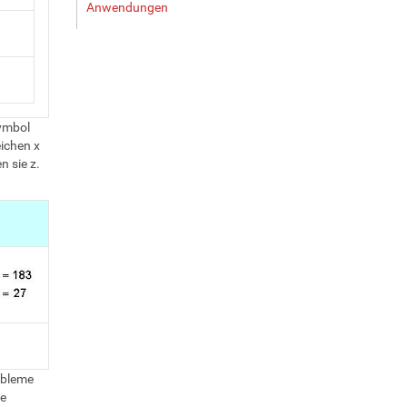
Anwendungen
Symbol
ichen x
n sie z.
obleme
e