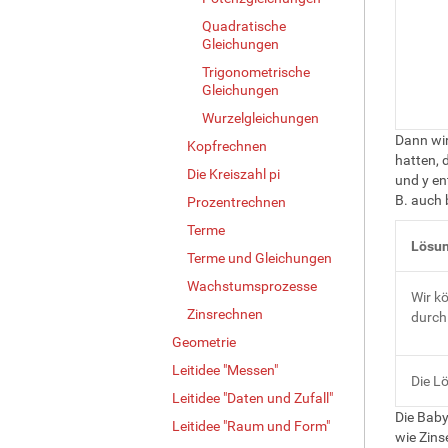
Quadratische
Gleichungen
Trigonometrische
Gleichungen
Wurzelgleichungen
Dann wir
Kopfrechnen
hatten, 
Die Kreiszahl pi
und y ent
B. auch 
Prozentrechnen
Terme
Lösun
Terme und Gleichungen
Wachstumsprozesse
Wir k
Zinsrechnen
durch
Geometrie
Leitidee "Messen"
Die L
Leitidee "Daten und Zufall"
Die Baby
Leitidee "Raum und Form"
wie Zins