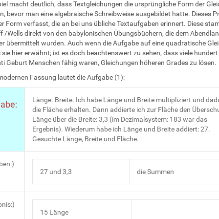
piel macht deutlich, dass Textgleichungen die ursprüngliche Form der Gl
en, bevor man eine algebraische Schreibweise ausgebildet hatte. Dieses 
iner Form verfasst, die an bei uns übliche Textaufgaben erinnert. Diese sta
f /Wells direkt von den babylonischen Übungsbüchern, die dem Abendla
er übermittelt wurden. Auch wenn die Aufgabe auf eine quadratische Gle
ei sie hier erwähnt; ist es doch beachtenswert zu sehen, dass viele hunder
sti Geburt Menschen fähig waren, Gleichungen höheren Grades zu lösen.
 modernen Fassung lautet die Aufgabe (1):
Länge. Breite. Ich habe Länge und Breite multipliziert und dad
abe:
die Fläche erhalten. Dann addierte ich zur Fläche den Übersch
Länge über die Breite: 3,3 (im Dezimalsystem: 183 war das
Ergebnis). Wiederum habe ich Länge und Breite addiert: 27.
Gesuchte Länge, Breite und Fläche.
ben:)
27 und 3,3
die Summen
nis:)
15 Länge