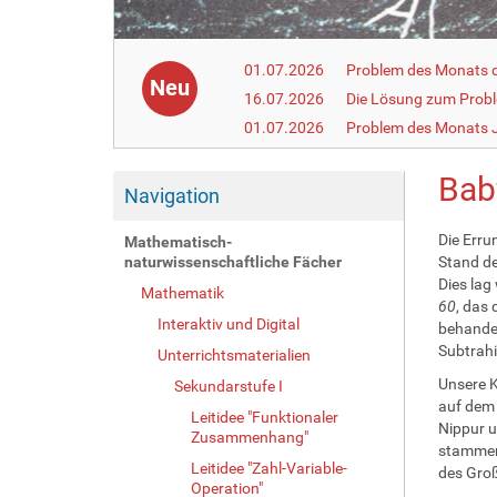
01.07.2026
Problem des Monats de
Neu
16.07.2026
Die Lösung zum Prob
01.07.2026
Problem des Monats J
Bab
Navigation
Die Erru
Mathematisch-
naturwissenschaftliche Fächer
Stand de
Dies lag
Mathematik
60
, das
Interaktiv und Digital
behandel
Subtrahi
Unterrichtsmaterialien
Unsere K
Sekundarstufe I
auf dem 
Leitidee "Funktionaler
Nippur u
Zusammenhang"
stammen,
Leitidee "Zahl-Variable-
des Gro
Operation"