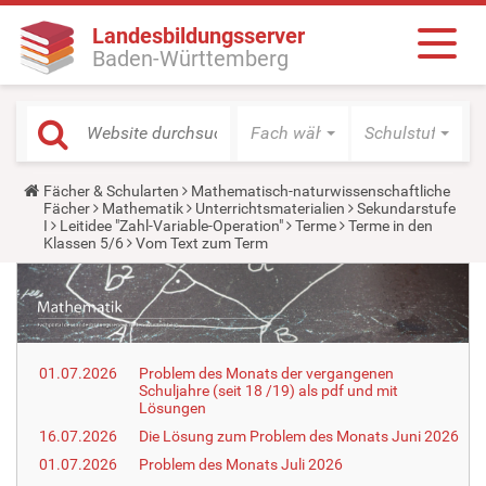
Landesbildungsserver
Baden-Württemberg
Fach wählen
Schulstufe wäh
Y
Fächer & Schularten
Mathematisch-naturwissenschaftliche
o
Fächer
Mathematik
Unterrichtsmaterialien
Sekundarstufe
u
I
Leitidee "Zahl-Variable-Operation"
Terme
Terme in den
a
Klassen 5/6
Vom Text zum Term
r
e
h
e
r
e
:
01.07.2026
Problem des Monats der vergangenen
Schuljahre (seit 18 /19) als pdf und mit
Lösungen
16.07.2026
Die Lösung zum Problem des Monats Juni 2026
01.07.2026
Problem des Monats Juli 2026