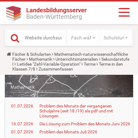
Landesbildungsserver
Baden-Württemberg
Fach wählen
Schulstufe wäh
Y
Fächer & Schularten
Mathematisch-naturwissenschaftliche
o
Fächer
Mathematik
Unterrichtsmaterialien
Sekundarstufe
u
I
Leitidee "Zahl-Variable-Operation"
Terme
Terme in den
a
Klassen 7/8
Zusammenfassen
r
e
h
e
r
e
:
01.07.2026
Problem des Monats der vergangenen
Schuljahre (seit 18 /19) als pdf und mit
Lösungen
16.07.2026
Die Lösung zum Problem des Monats Juni 2026
01.07.2026
Problem des Monats Juli 2026