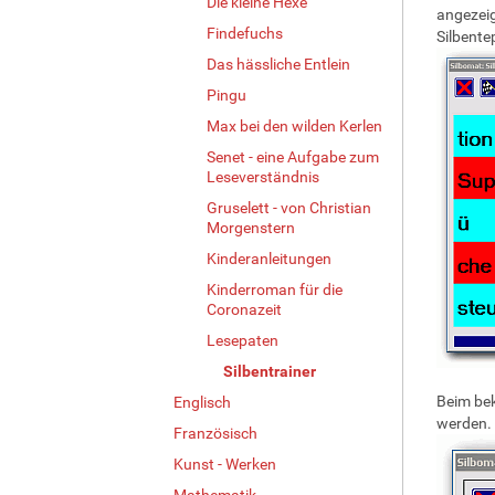
Die kleine Hexe
angezeig
Findefuchs
Silbente
Das hässliche Entlein
Pingu
Max bei den wilden Kerlen
Senet - eine Aufgabe zum
Leseverständnis
Gruselett - von Christian
Morgenstern
Kinderanleitungen
Kinderroman für die
Coronazeit
Lesepaten
Silbentrainer
Beim be
Englisch
werden.
Französisch
Kunst - Werken
Mathematik