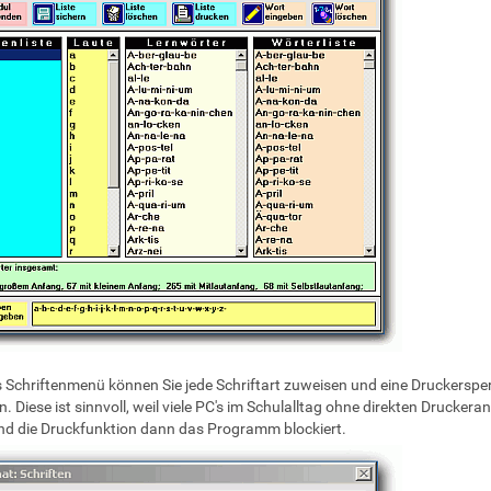
 Schriftenmenü können Sie jede Schriftart zuweisen und eine Druckerspe
n. Diese ist sinnvoll, weil viele PC's im Schulalltag ohne direkten Druckera
nd die Druckfunktion dann das Programm blockiert.