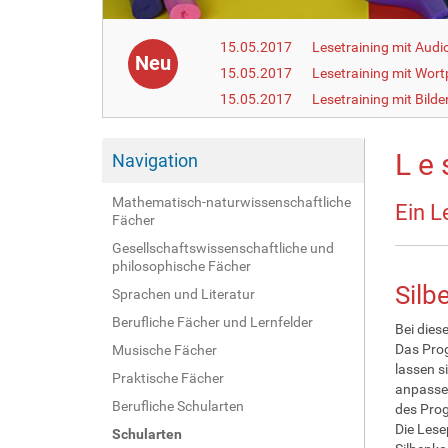
15.05.2017
Lesetraining mit Aud
Neu
15.05.2017
Lesetraining mit Wor
15.05.2017
Lesetraining mit Bilde
L e 
Navigation
Mathematisch-naturwissenschaftliche
Ein L
Fächer
Gesellschaftswissenschaftliche und
philosophische Fächer
Silb
Sprachen und Literatur
Berufliche Fächer und Lernfelder
Bei dies
Das Prog
Musische Fächer
lassen s
Praktische Fächer
anpassen
Berufliche Schularten
des Pro
Die Lese
Schularten