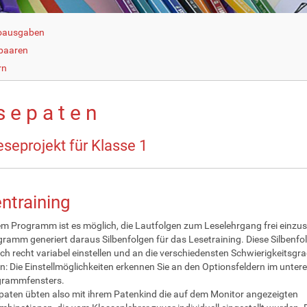
ioausgaben
tpaaren
rn
s e p a t e n
eseprojekt für Klasse 1
entraining
em Programm ist es möglich, die Lautfolgen zum Leselehrgang frei einzust
ramm generiert daraus Silbenfolgen für das Lesetraining. Diese Silbenfo
ich recht variabel einstellen und an die verschiedensten Schwierigkeitsgr
: Die Einstellmöglichkeiten erkennen Sie an den Optionsfeldern im unteren
grammfensters.
paten übten also mit ihrem Patenkind die auf dem Monitor angezeigten