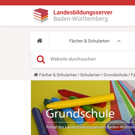
Landesbildungsserver
Baden-Württemberg
Fächer & Schularten
Y
Fächer & Schularten
Schularten
Grundschule
Fä
o
u
a
r
e
h
e
r
e
: