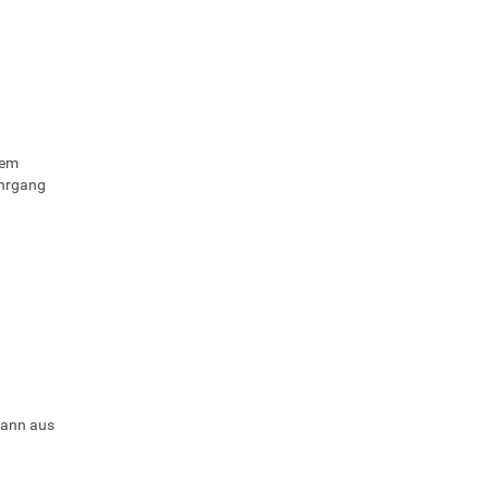
dem
ehrgang
dann aus