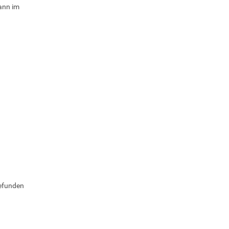
dann im
efunden