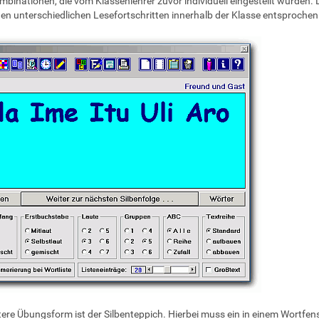
mbinationen, die vom Klassenlehrer zuvor individuell eingestellt wurden.
en unterschiedlichen Lesefortschritten innerhalb der Klasse entsproche
tere Übungsform ist der Silbenteppich. Hierbei muss ein in einem Wortfen