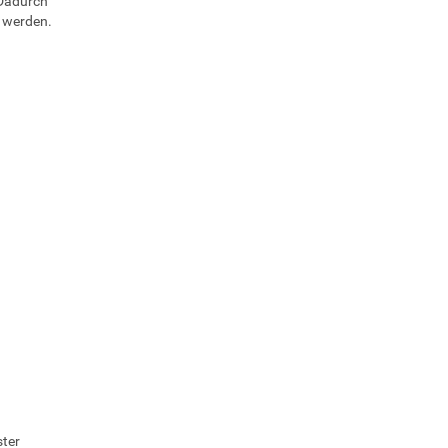
 Dadurch
n werden.
ster