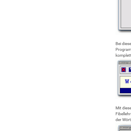
Bei dies
Programm
komplett
Mit dies
Fibelleh
der Wörte