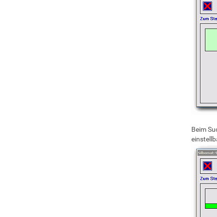
Beim Suc
einstell