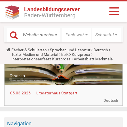
Landesbildungsserver
Baden-Württemberg
Fach wählen
Schulstufe wäh
Y
Fächer & Schularten
Sprachen und Literatur
Deutsch
o
Texte, Medien und Material
Epik
Kurzprosa
u
Interpretationsaufsatz Kurzprosa
Arbeitsblatt Merkmale
a
r
e
h
e
r
e
05.03.2025
Literaturhaus Stuttgart
:
Deutsch
Navigation