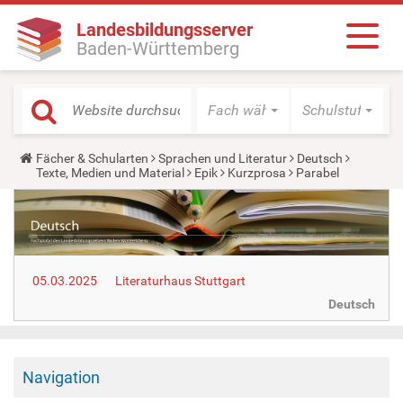
Landesbildungsserver
Baden-Württemberg
Fach wählen
Schulstufe wäh
Y
Fächer & Schularten
Sprachen und Literatur
Deutsch
o
Texte, Medien und Material
Epik
Kurzprosa
Parabel
u
a
r
e
h
e
r
05.03.2025
Literaturhaus Stuttgart
e
:
Deutsch
Navigation