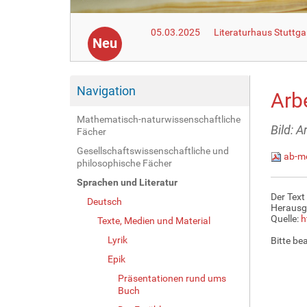
05.03.2025
Literaturhaus Stuttga
Neu
Navigation
Arb
Mathematisch-naturwissenschaftliche
Bild: 
Fächer
Gesellschaftswissenschaftliche und
ab-me
philosophische Fächer
Sprachen und Literatur
Der Text
Deutsch
Herausg
Quelle:
h
Texte, Medien und Material
Lyrik
Bitte be
Epik
Präsentationen rund ums
Buch