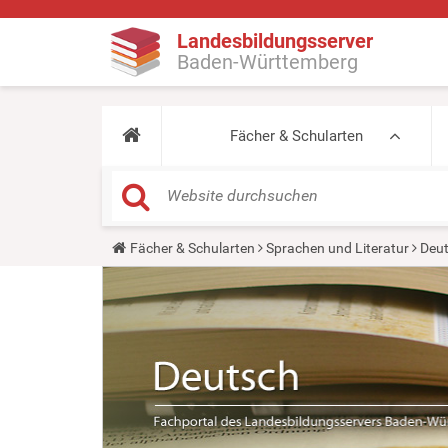
Landesbildungsserver
Baden-Württemberg
Fächer & Schularten
Y
Fächer & Schularten
Sprachen und Literatur
Deu
o
u
a
r
e
h
e
r
e
: