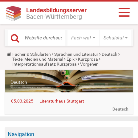
Landesbildungsserver
Baden-Württemberg
Fach wählen
Schulstufe wäh
Y
Fächer & Schularten
Sprachen und Literatur
Deutsch
o
Texte, Medien und Material
Epik
Kurzprosa
u
Interpretationsaufsatz Kurzprosa
Vorgehen
a
r
e
h
e
r
e
05.03.2025
Literaturhaus Stuttgart
:
Deutsch
Navigation